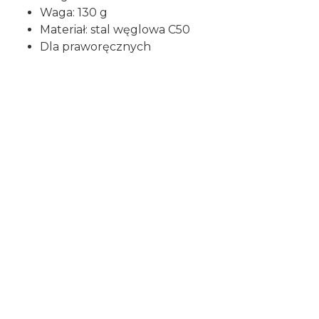
Waga: 130 g
Materiał: stal węglowa C50
Dla praworęcznych
Certyfikaty i ostrzeżenie
bezpieczeństwa
Producent:
RBB
Adres:
Localita, Via Giabbio, 23834 Premana LC,
Włochy
E-mail:
biuro@emb.com.pl