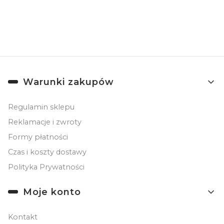
Zapisując się, akceptujesz nasz
Regulamin
(w zakresie dotyczącym
Newslettera). Przetwarzanie danych odbywa się zgodnie z
Polityką
prywatności
.
Linki w stopce
Warunki zakupów
Regulamin sklepu
Reklamacje i zwroty
Formy płatności
Czas i koszty dostawy
Polityka Prywatności
Moje konto
Kontakt