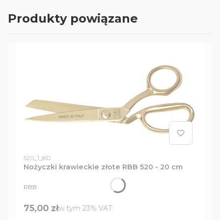
Produkty powiązane
Kod produktu
520_1_8D
Nożyczki krawieckie złote RBB 520 - 20 cm
PRODUCENT
RBB
Cena brutto
75,00 zł
w tym %s VAT
w tym
23%
VAT