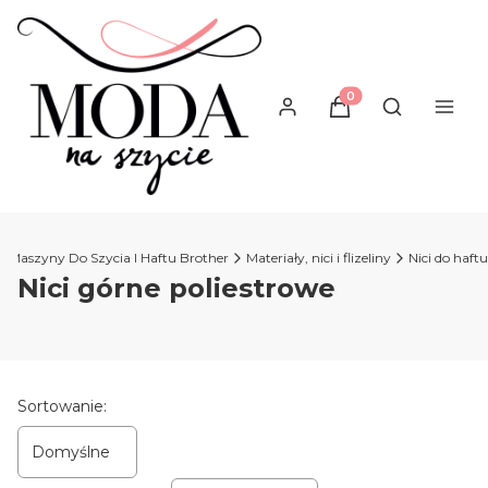
Produkty w koszyku
Otwórz wysz
Maszyny Do Szycia I Haftu Brother
Materiały, nici i flizeliny
Nici do haftu
Nici górne poliestrowe
Lista produktów
Sortowanie:
Domyślne