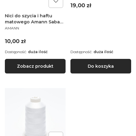
Cena
19,00 zł
Nici do szycia i haftu
matowego Amann Saba
PRODUCENT
1000m
AMANN
Cena
10,00 zł
Dostępność:
duża ilość
Dostępność:
duża ilość
Zobacz produkt
Do koszyka