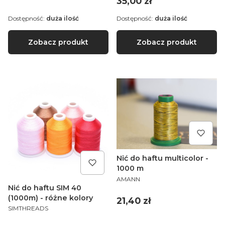
Cena
35,00 zł
Dostępność:
duża ilość
Dostępność:
duża ilość
Zobacz produkt
Zobacz produkt
Nić do haftu multicolor -
1000 m
PRODUCENT
AMANN
Nić do haftu SIM 40
(1000m) - różne kolory
Cena
21,40 zł
PRODUCENT
SIMTHREADS