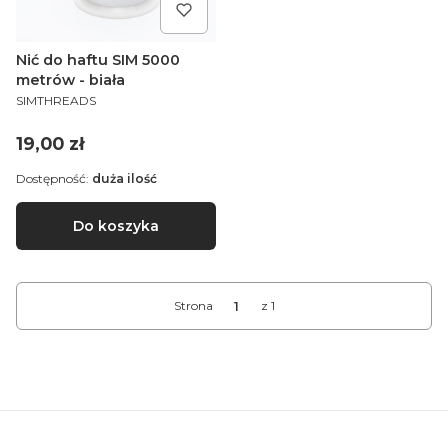
Nić do haftu SIM 5000
metrów - biała
PRODUCENT
SIMTHREADS
Cena
19,00 zł
Dostępność:
duża ilość
Do koszyka
Strona
z 1