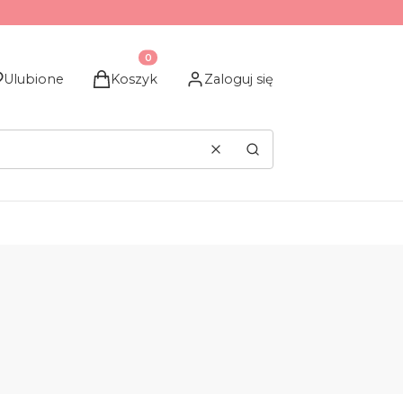
Produkty w koszyku: 0. Zobacz szczegóły
Ulubione
Koszyk
Zaloguj się
Wyczyść
Szukaj