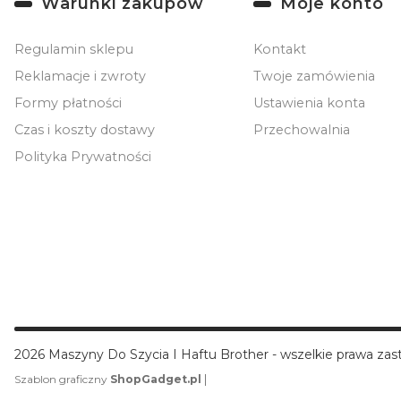
Linki w stopce
Warunki zakupów
Moje konto
Regulamin sklepu
Kontakt
Reklamacje i zwroty
Twoje zamówienia
Formy płatności
Ustawienia konta
Czas i koszty dostawy
Przechowalnia
Polityka Prywatności
2026 Maszyny Do Szycia I Haftu Brother - wszelkie prawa zas
|
Szablon graficzny
ShopGadget.pl