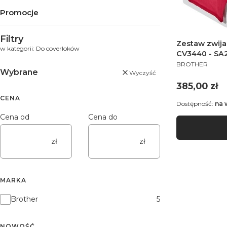
Promocje
Koniec menu
Filtry
Zestaw zwija
w kategorii: Do coverloków
CV3440 - SA
PRODUCENT
BROTHER
Wybrane
Wyczyść
Cena
385,00 zł
CENA
Dostępność:
na 
Cena od
Cena do
zł
zł
MARKA
Marka
Brother
5
NOWOŚĆ