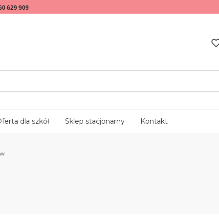
60 629 909
ferta dla szkół
Sklep stacjonarny
Kontakt
ów