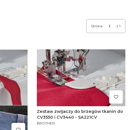
Strona
z 1
Zestaw zwijaczy do brzegów tkanin do
CV3550 i CV3440 - SA221CV
PRODUCENT
BROTHER