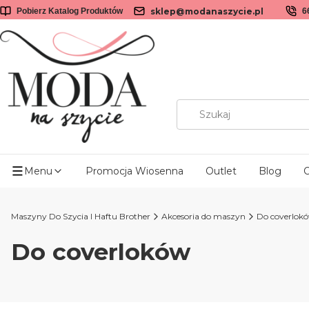
sklep@modanaszycie.pl
Pobierz Katalog Produktów
6
Menu
Promocja Wiosenna
Outlet
Blog
O
Maszyny Do Szycia I Haftu Brother
Akcesoria do maszyn
Do coverlok
Do coverloków