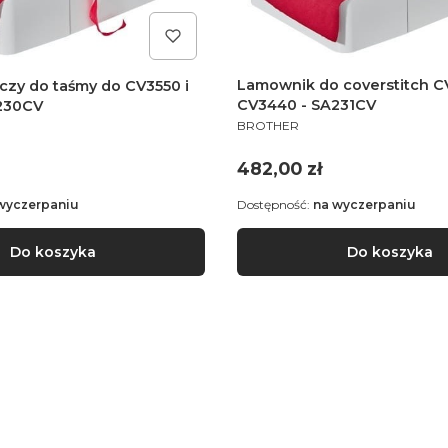
Lamownik do coverstitch C
czy do taśmy do CV3550 i
CV3440 - SA231CV
230CV
PRODUCENT
BROTHER
Cena
482,00 zł
wyczerpaniu
Dostępność:
na wyczerpaniu
Do koszyka
Do koszyka