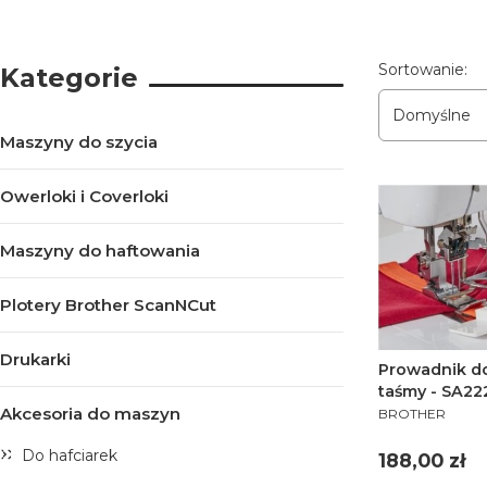
Lista pro
Sortowanie:
Kategorie
Domyślne
Maszyny do szycia
Owerloki i Coverloki
Maszyny do haftowania
Plotery Brother ScanNCut
Drukarki
Prowadnik do
taśmy - SA2
PRODUCENT
Akcesoria do maszyn
BROTHER
Do hafciarek
Cena
188,00 zł