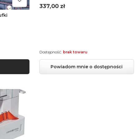
Cena
337,00 zł
ufki
Dostępność:
brak towaru
Powiadom mnie o dostępności