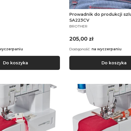
Prowadnik do produkcji szl
SA223CV
PRODUCENT
BROTHER
Cena
205,00 zł
wyczerpaniu
Dostępność:
na wyczerpaniu
Do koszyka
Do koszyka