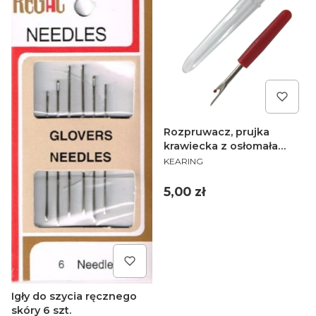
Rozpruwacz, prujka
krawiecka z osłomała
PRODUCENT
Kearing
KEARING
Cena
5,00 zł
Igły do szycia ręcznego
skóry 6 szt.