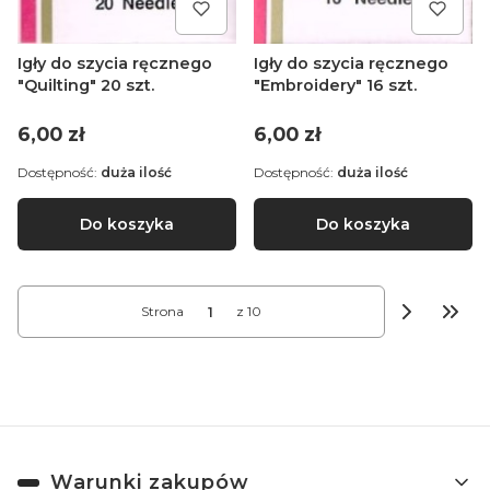
Igły do szycia ręcznego
Igły do szycia ręcznego
"Quilting" 20 szt.
"Embroidery" 16 szt.
Cena
Cena
6,00 zł
6,00 zł
Dostępność:
duża ilość
Dostępność:
duża ilość
Do koszyka
Do koszyka
Strona
z 10
Prze
Linki w stopce
Warunki zakupów