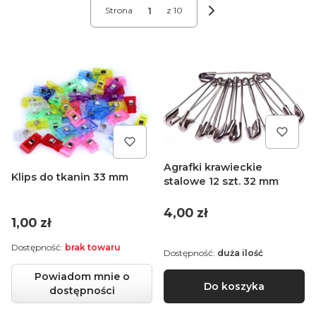
Strona
z 10
Następne produkty
Agrafki krawieckie
Klips do tkanin 33 mm
stalowe 12 szt. 32 mm
Cena
4,00 zł
Cena
1,00 zł
Dostępność:
brak towaru
Dostępność:
duża ilość
Powiadom mnie o
Do koszyka
dostępności