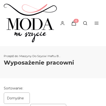
Produkty w koszyku
Otwórz wysz
Przejdź do:
Maszyny Do Szycia I Haftu Brother
Wyposażenie pracowni
Lista produktów
Sortowanie:
Domyślne