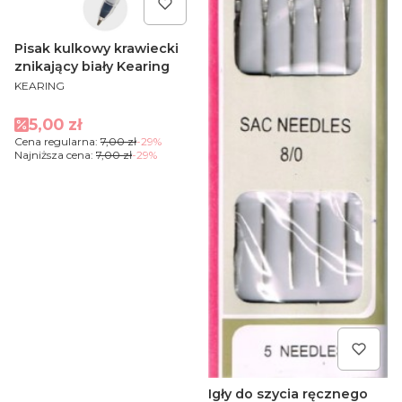
Pisak kulkowy krawiecki
znikający biały Kearing
PRODUCENT
KEARING
Cena promocyjna
5,00 zł
Cena regularna:
7,00 zł
-29%
Najniższa cena:
7,00 zł
-29%
Igły do szycia ręcznego