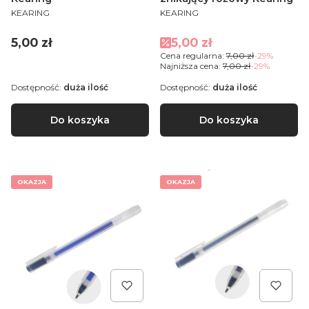
PRODUCENT
PRODUCENT
KEARING
KEARING
Cena
Cena promocyjna
5,00 zł
5,00 zł
Cena regularna:
7,00 zł
-29%
Najniższa cena:
7,00 zł
-29%
Dostępność:
duża ilość
Dostępność:
duża ilość
Do koszyka
Do koszyka
OKAZJA
OKAZJA