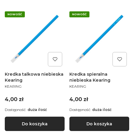
NOWOŚĆ
NOWOŚĆ
Kredka talkowa niebieska
Kredka spieralna
Kearing
niebieska Kearing
PRODUCENT
PRODUCENT
KEARING
KEARING
Cena
Cena
4,00 zł
4,00 zł
Dostępność:
duża ilość
Dostępność:
duża ilość
Do koszyka
Do koszyka