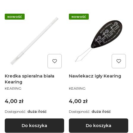
NOWOŚĆ
NOWOŚĆ
Kredka spieralna biała
Nawlekacz igły Kearing
Kearing
PRODUCENT
PRODUCENT
KEARING
KEARING
Cena
Cena
4,00 zł
4,00 zł
Dostępność:
duża ilość
Dostępność:
duża ilość
Do koszyka
Do koszyka