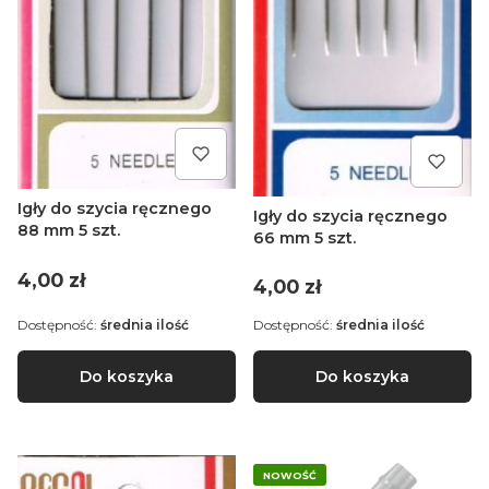
Igły do szycia ręcznego
Igły do szycia ręcznego
88 mm 5 szt.
66 mm 5 szt.
Cena
4,00 zł
Cena
4,00 zł
Dostępność:
średnia ilość
Dostępność:
średnia ilość
Do koszyka
Do koszyka
NOWOŚĆ