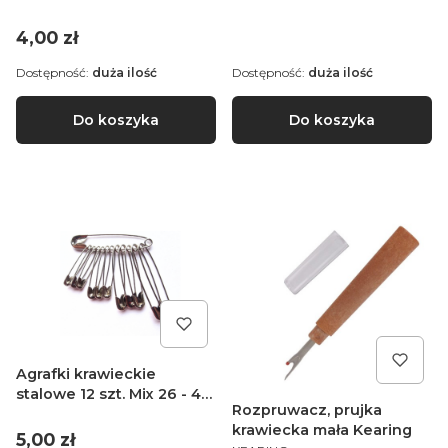
Cena
4,00 zł
Dostępność:
duża ilość
Dostępność:
duża ilość
Do koszyka
Do koszyka
Agrafki krawieckie
stalowe 12 szt. Mix 26 - 45
Rozpruwacz, prujka
mm
krawiecka mała Kearing
Cena
5,00 zł
PRODUCENT