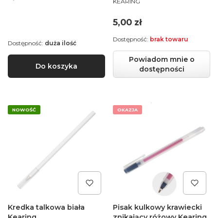
KEARING
Cena
5,00 zł
Dostępność:
brak towaru
Dostępność:
duża ilość
Powiadom mnie o
Do koszyka
dostępności
NOWOŚĆ
OKAZJA
Kredka talkowa biała
Pisak kulkowy krawiecki
Kearing
znikający różowy Kearing