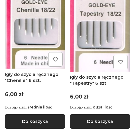
Igły do szycia ręcznego
Igły do szycia ręcznego
"Chenille" 6 szt.
"Tapestry" 6 szt.
Cena
6,00 zł
Cena
6,00 zł
Dostępność:
średnia ilość
Dostępność:
duża ilość
Do koszyka
Do koszyka