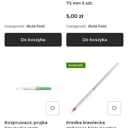
72 mm 5 szt.
Cena
5,00 zł
Dostępność:
duża ilość
Dostępność:
duża ilość
Do koszyka
Do koszyka
NOWOŚĆ
Rozpruwacz, prujka
Kredka krawiecka