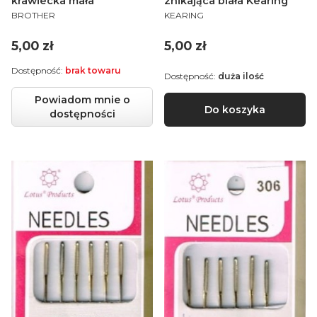
krawiecka mała
znikająca biała Kearing
PRODUCENT
PRODUCENT
BROTHER
KEARING
Cena
Cena
5,00 zł
5,00 zł
Dostępność:
brak towaru
Dostępność:
duża ilość
Powiadom mnie o
Do koszyka
dostępności