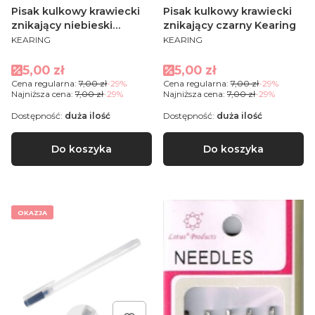
Pisak kulkowy krawiecki
Pisak kulkowy krawiecki
znikający niebieski
znikający czarny Kearing
PRODUCENT
PRODUCENT
Kearing
KEARING
KEARING
Cena promocyjna
Cena promocyjna
5,00 zł
5,00 zł
Cena regularna:
7,00 zł
-29%
Cena regularna:
7,00 zł
-29%
Najniższa cena:
7,00 zł
-29%
Najniższa cena:
7,00 zł
-29%
Dostępność:
duża ilość
Dostępność:
duża ilość
Do koszyka
Do koszyka
OKAZJA