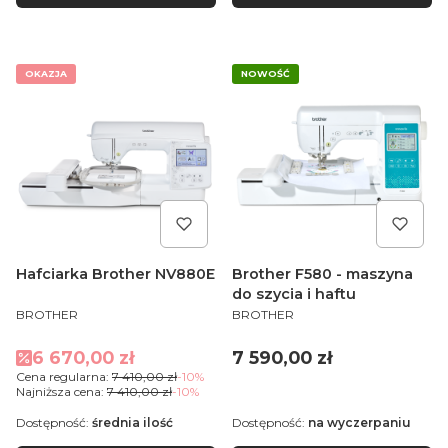
OKAZJA
NOWOŚĆ
Hafciarka Brother NV880E
Brother F580 - maszyna
do szycia i haftu
PRODUCENT
PRODUCENT
BROTHER
BROTHER
Cena promocyjna
Cena
6 670,00 zł
7 590,00 zł
Cena regularna:
7 410,00 zł
-10%
Najniższa cena:
7 410,00 zł
-10%
Dostępność:
średnia ilość
Dostępność:
na wyczerpaniu