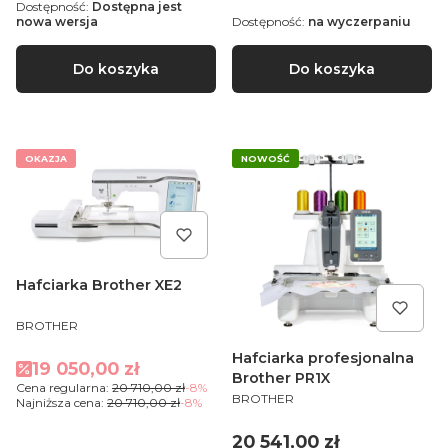
Dostępność:
Dostępna jest
nowa wersja
Dostępność:
na wyczerpaniu
Do koszyka
Do koszyka
OKAZJA
NOWOŚĆ
Hafciarka Brother XE2
PRODUCENT
BROTHER
Hafciarka profesjonalna
Cena promocyjna
19 050,00 zł
Brother PR1X
Cena regularna:
20 710,00 zł
-8%
PRODUCENT
BROTHER
Najniższa cena:
20 710,00 zł
-8%
Cena
20 541,00 zł