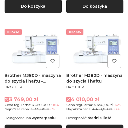
Do koszyka
Do koszyka
OKAZJA
OKAZJA
Brother M380D - maszyna
Brother M380D - maszyna
do szycia i haftu -
do szycia i haftu
PRODUCENT
PRODUCENT
OUTLET
BROTHER
BROTHER
Cena promocyjna
Cena promocyjna
3 749,00 zł
4 010,00 zł
Cena regularna:
4 450,00 zł
-16%
Cena regularna:
4 450,00 zł
-10%
Najniższa cena:
3 699,00 zł
+1%
Najniższa cena:
4 450,00 zł
-10%
Dostępność:
na wyczerpaniu
Dostępność:
średnia ilość