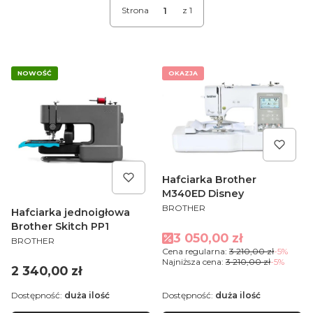
Strona
z 1
NOWOŚĆ
OKAZJA
Hafciarka Brother
M340ED Disney
PRODUCENT
BROTHER
Hafciarka jednoigłowa
Brother Skitch PP1
Cena promocyjna
3 050,00 zł
PRODUCENT
BROTHER
Cena regularna:
3 210,00 zł
-5%
Najniższa cena:
3 210,00 zł
-5%
Cena
2 340,00 zł
Dostępność:
duża ilość
Dostępność:
duża ilość