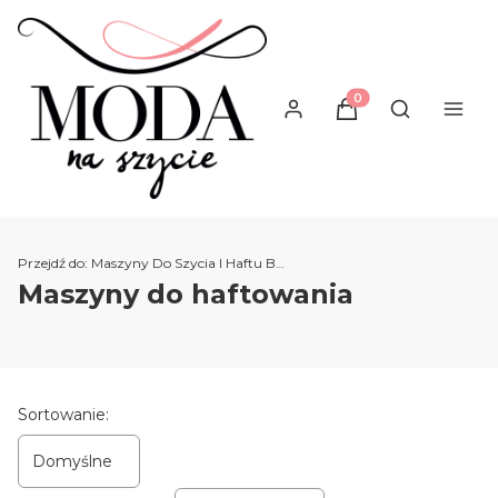
Produkty w koszyku
Otwórz wysz
Przejdź do:
Maszyny Do Szycia I Haftu Brother
Maszyny do haftowania
Lista produktów
Sortowanie:
Domyślne