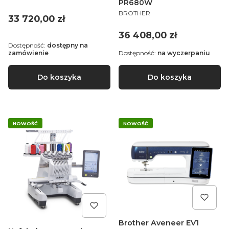
PR680W
PRODUCENT
BROTHER
Cena
33 720,00 zł
Cena
36 408,00 zł
Dostępność:
dostępny na
zamówienie
Dostępność:
na wyczerpaniu
Do koszyka
Do koszyka
NOWOŚĆ
NOWOŚĆ
Brother Aveneer EV1