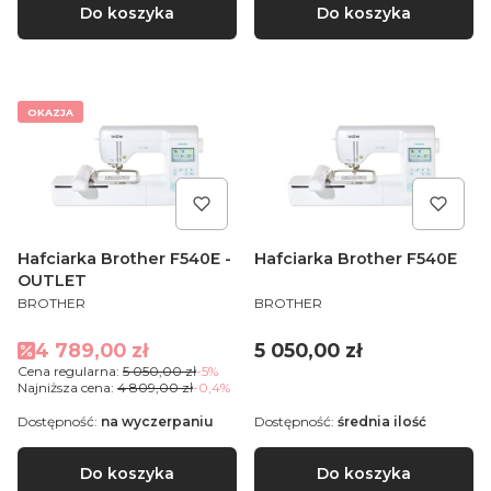
Do koszyka
Do koszyka
OKAZJA
Hafciarka Brother F540E -
Hafciarka Brother F540E
OUTLET
PRODUCENT
PRODUCENT
BROTHER
BROTHER
Cena promocyjna
Cena
4 789,00 zł
5 050,00 zł
Cena regularna:
5 050,00 zł
-5%
Najniższa cena:
4 809,00 zł
-0,4%
Dostępność:
na wyczerpaniu
Dostępność:
średnia ilość
Do koszyka
Do koszyka