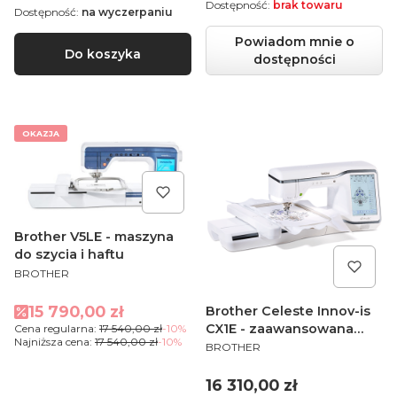
Dostępność:
brak towaru
Dostępność:
na wyczerpaniu
Powiadom mnie o
Do koszyka
dostępności
OKAZJA
Brother V5LE - maszyna
do szycia i haftu
PRODUCENT
BROTHER
Cena promocyjna
15 790,00 zł
Brother Celeste Innov-is
CX1E - zaawansowana
Cena regularna:
17 540,00 zł
-10%
Najniższa cena:
17 540,00 zł
-10%
PRODUCENT
hafciarka z dużym polem
BROTHER
haftu
Cena
16 310,00 zł