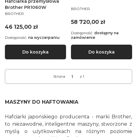
Hafciarka przemysłowa
Brother PR1060W
PRODUCENT
BROTHER
PRODUCENT
BROTHER
Cena
58 720,00 zł
Cena
46 125,00 zł
Dostępność:
dostępny na
Dostępność:
na wyczerpaniu
zamówienie
Do koszyka
Do koszyka
Strona
z 1
MASZYNY DO HAFTOWANIA
Hafciarki japońskiego producenta - marki Brother,
to niezawodne, inteligentne maszyny, stworzone z
myślą o użytkownikach na różnym poziomie