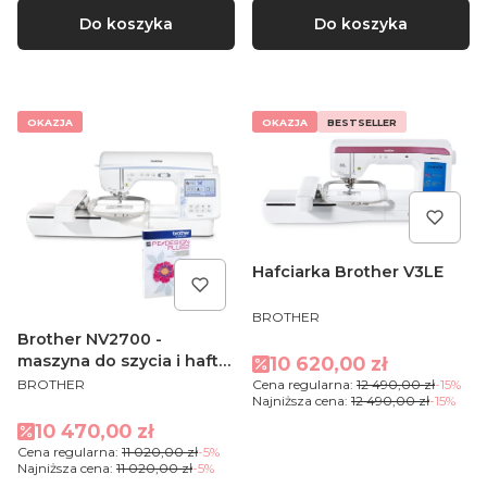
Do koszyka
Do koszyka
OKAZJA
OKAZJA
BESTSELLER
Hafciarka Brother V3LE
PRODUCENT
BROTHER
Brother NV2700 -
Cena promocyjna
maszyna do szycia i haftu
10 620,00 zł
PRODUCENT
+ PEDESIGN PLUS 2
BROTHER
Cena regularna:
12 490,00 zł
-15%
Najniższa cena:
12 490,00 zł
-15%
Cena promocyjna
10 470,00 zł
Cena regularna:
11 020,00 zł
-5%
Najniższa cena:
11 020,00 zł
-5%