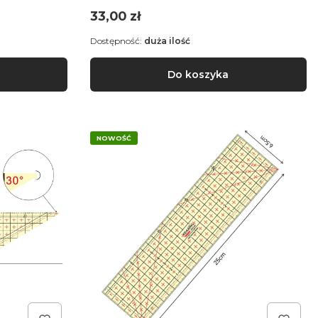
Cena
33,00 zł
Dostępność:
duża ilość
Do koszyka
NOWOŚĆ