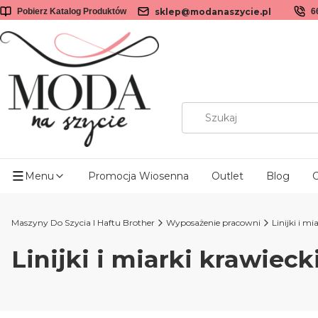
sklep@modanaszycie.pl
Pobierz Katalog Produktów
6
Menu
Promocja Wiosenna
Outlet
Blog
O
Maszyny Do Szycia I Haftu Brother
Wyposażenie pracowni
Linijki i mi
Linijki i miarki krawieck