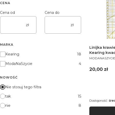
CENA
Cena od
Cena do
zł
zł
MARKA
Linijka krawi
Kearing kwad
Marka
Kearing
18
PRODUCENT
MODANASZYCI
ModaNaSzycie
4
Cena
20,00 zł
NOWOŚĆ
Nie stosuj tego filtra
tak
15
Dostępność:
śre
nie
8