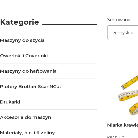
Lista pro
Sortowanie:
Kategorie
Domyślne
Maszyny do szycia
Owerloki i Coverloki
Maszyny do haftowania
Plotery Brother ScanNCut
Drukarki
Akcesoria do maszyn
Miarka krawi
Materiały, nici i flizeliny
PRODUCENT
KEARING