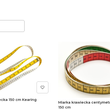
duktów
ecka 150 cm Kearing
Miarka krawiecka centymet
150 cm