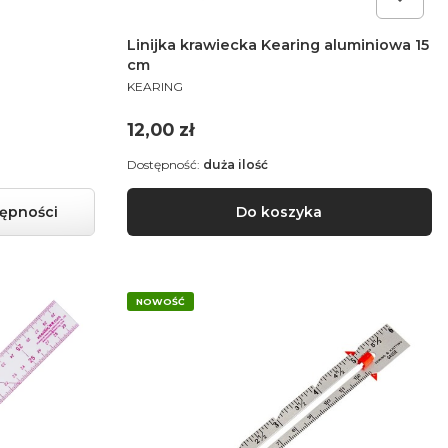
Linijka krawiecka Kearing aluminiowa 15
cm
PRODUCENT
KEARING
Cena
12,00 zł
Dostępność:
duża ilość
ępności
Do koszyka
NOWOŚĆ