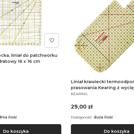
ecka, liniał do patchworku
ratowy 16 x 16 cm
E
Liniał krawiecki termoodpo
prasowania Kearing z wycięciem 20 x 10
PRODUCENT
cm
KEARING
Cena
29,00 zł
dnia ilość
Dostępność:
duża ilość
Do koszyka
Do koszyka