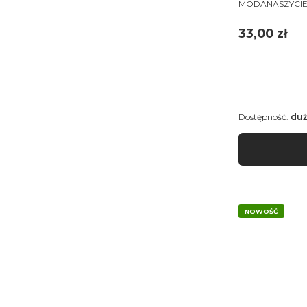
PRODUCENT
MODANASZYCI
Cena
33,00 zł
Dostępność:
duż
NOWOŚĆ