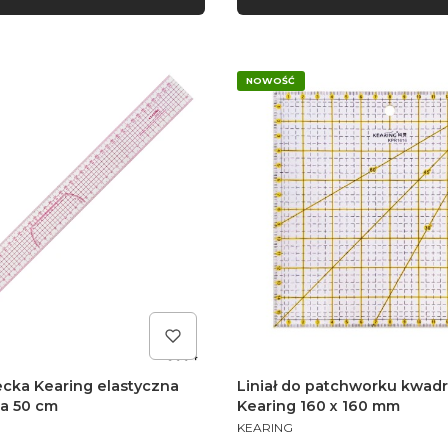
NOWOŚĆ
iecka Kearing elastyczna
Liniał do patchworku kwad
a 50 cm
Kearing 160 x 160 mm
PRODUCENT
KEARING