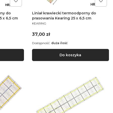
rny do
Liniał krawiecki termoodporny do
5 x 6,5 cm
prasowania Kearing 25 x 6,5 cm
PRODUCENT
KEARING
Cena
37,00 zł
Dostępność:
duża ilość
Do koszyka