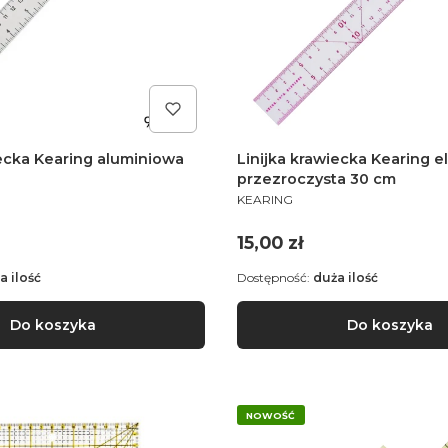
iecka Kearing aluminiowa
Linijka krawiecka Kearing e
przezroczysta 30 cm
PRODUCENT
KEARING
Cena
15,00 zł
a ilość
Dostępność:
duża ilość
Do koszyka
Do koszyka
NOWOŚĆ