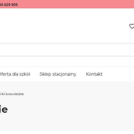
60 629 909
ferta dla szkół
Sklep stacjonarny
Kontakt
arki krawieckie
ie