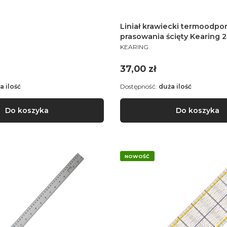
E
Liniał krawiecki termoodpo
prasowania ścięty Kearing 2
PRODUCENT
KEARING
Cena
37,00 zł
a ilość
Dostępność:
duża ilość
Do koszyka
Do koszyka
NOWOŚĆ