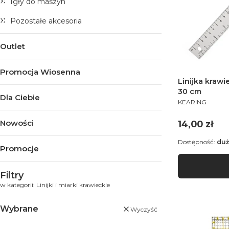
Igły do maszyn
Pozostałe akcesoria
Outlet
Promocja Wiosenna
Linijka kraw
30 cm
Dla Ciebie
PRODUCENT
KEARING
Nowości
Cena
14,00 zł
Dostępność:
duż
Promocje
Koniec menu
Filtry
w kategorii: Linijki i miarki krawieckie
Wybrane
Wyczyść