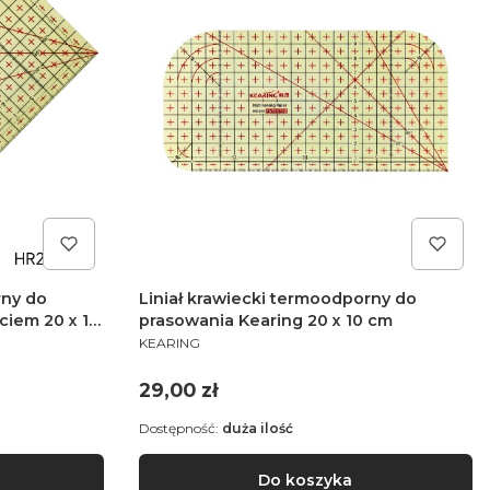
rny do
Liniał krawiecki termoodporny do
prasowania Kearing 20 x 10 cm
PRODUCENT
KEARING
Cena
29,00 zł
Dostępność:
duża ilość
Do koszyka