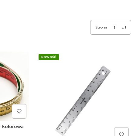
Strona
z 1
NOWOŚĆ
r kolorowa