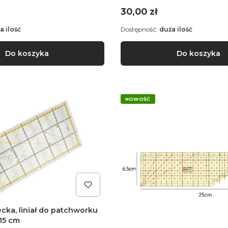
Cena
30,00 zł
a ilość
Dostępność:
duża ilość
Do koszyka
Do koszyka
NOWOŚĆ
ecka, liniał do patchworku
 15 cm