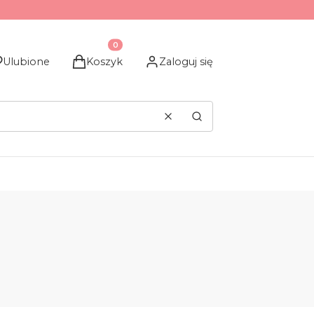
Produkty w koszyku: 0. Zobacz szczegóły
Ulubione
Koszyk
Zaloguj się
Wyczyść
Szukaj