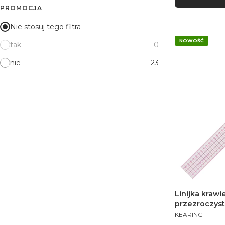
PROMOCJA
Nie stosuj tego filtra
NOWOŚĆ
tak
0
nie
23
Linijka kraw
przezroczyst
PRODUCENT
KEARING