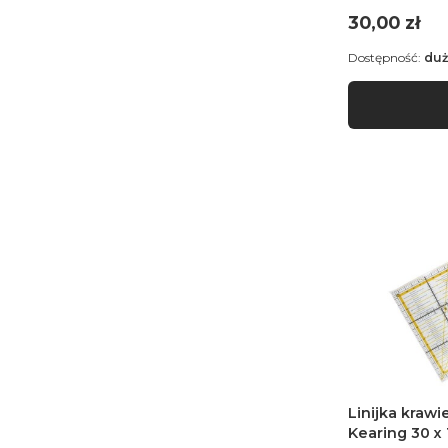
Cena
30,00 zł
Dostępność:
duż
Linijka krawi
Kearing 30 x