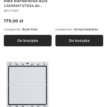
Mata standardowa duża
CADXMATSTD24 do
PRODUCENT
ploterów Brother
BROTHER
ScanNCut serii SDX
Cena
179,00 zł
Dostępność:
duża ilość
Dostępność:
na wyczerpaniu
Do koszyka
Do koszyka