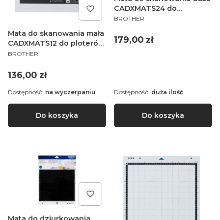
CADXMATS24 do
PRODUCENT
ploterów Brother
BROTHER
ScanNCut serii SDX
Mata do skanowania mała
Cena
179,00 zł
CADXMATS12 do ploterów
PRODUCENT
Brother ScanNCut serii
BROTHER
SDX
Cena
136,00 zł
Dostępność:
na wyczerpaniu
Dostępność:
duża ilość
Do koszyka
Do koszyka
Mata do dziurkowania