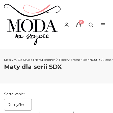
Produkty w koszyku
Otwórz wysz
Maszyny Do Szycia I Haftu Brother
Plotery Brother ScanNCut
Akcesor
Maty dla serii SDX
Lista produktów
Sortowanie:
Domyślne