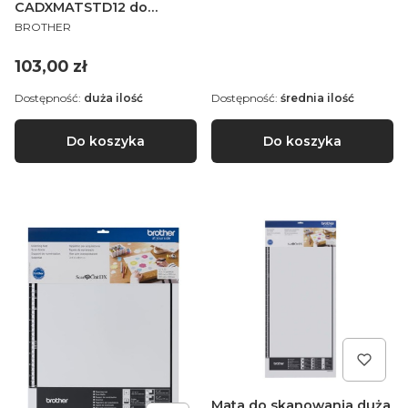
CADXMATSTD12 do
PRODUCENT
ploterów Brother
BROTHER
ScanNCut serii SDX
Cena
103,00 zł
Dostępność:
duża ilość
Dostępność:
średnia ilość
Do koszyka
Do koszyka
Mata do skanowania duża