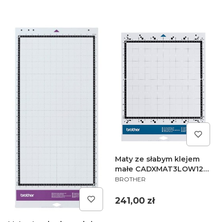
Maty ze słabym klejem
małe CADXMAT3LOW12
PRODUCENT
Brother ScanNCut SDX -
BROTHER
zestaw 3 szt.
Cena
241,00 zł