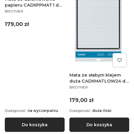
papieru CADXPPMAT1 do
PRODUCENT
ploterów Brother
BROTHER
ScanNCut serii SDX
Cena
179,00 zł
Mata ze słabym klejem
duża CADXMATLOW24 do
PRODUCENT
ploterów Brother
BROTHER
ScanNCut serii SDX
Cena
179,00 zł
Dostępność:
na wyczerpaniu
Dostępność:
duża ilość
Do koszyka
Do koszyka