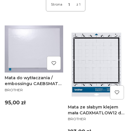
Strona
z 1
Mata do wytłaczania /
embossingu CAEBSMAT1
PRODUCENT
do ploterów Brother
BROTHER
ScanNCut
Cena
95,00 zł
Mata ze słabym klejem
mała CADXMATLOW12 do
PRODUCENT
ploterów Brother
BROTHER
ScanNCut serii SDX