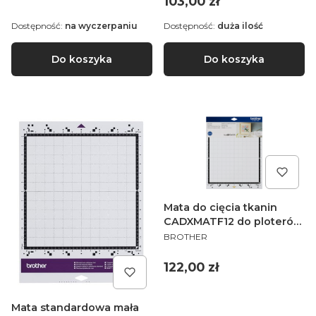
Cena
103,00 zł
Dostępność:
na wyczerpaniu
Dostępność:
duża ilość
Do koszyka
Do koszyka
Mata do cięcia tkanin
CADXMATF12 do ploterów
PRODUCENT
Brother ScanNCut serii
BROTHER
SDX
Cena
122,00 zł
Mata standardowa mała