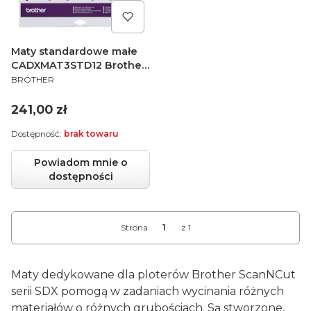
Maty standardowe małe
CADXMAT3STD12 Brother
PRODUCENT
ScanNCut SDX - zestaw 3
BROTHER
szt.
Cena
241,00 zł
Dostępność:
brak towaru
Powiadom mnie o
dostępności
Strona
z 1
Maty dedykowane dla ploterów Brother ScanNCut
serii SDX pomogą w zadaniach wycinania różnych
materiałów o różnych grubościach. Są stworzone,