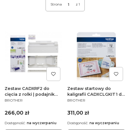
Strona
z 1
Zestaw CADXRF2 do
Zestaw startowy do
cięcia z rolki | podajnik
kaligrafii CADXCLGKIT1 do
PRODUCENT
PRODUCENT
rolkowy do SDX
ploterów Brother
BROTHER
BROTHER
ScanNCut SDX
Cena
Cena
266,00 zł
311,00 zł
Dostępność:
na wyczerpaniu
Dostępność:
na wyczerpaniu