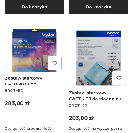
Do koszyka
Do koszyka
Zestaw startowy
CAEBSKIT1 do
PRODUCENT
wytłaczania / embossingu
BROTHER
Zestaw startowy
do ploterów Brother
CAFTKIT1 do złocenia /
ScanNCut
Cena
283,00 zł
PRODUCENT
foliowania do ploterów
BROTHER
Brother ScanNCut
Cena
203,00 zł
Dostępność:
średnia ilość
Dostępność:
na wyczerpaniu