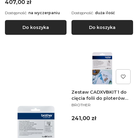
Cena
407,00 zł
Dostępność:
na wyczerpaniu
Dostępność:
duża ilość
Do koszyka
Do koszyka
Zestaw CADXVBKIT1 do
cięcia folii do ploterów
PRODUCENT
Brother ScanNCut serii
BROTHER
SDX
Cena
241,00 zł