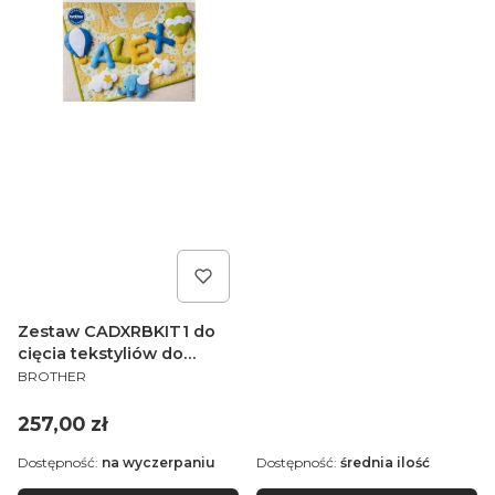
Zestaw CADXRBKIT1 do
cięcia tekstyliów do
PRODUCENT
ploterów Brother
BROTHER
ScanNCut SDX
Cena
257,00 zł
Dostępność:
na wyczerpaniu
Dostępność:
średnia ilość