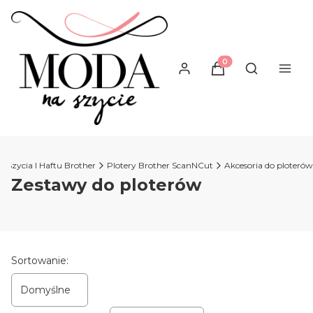
Produkty w koszyku
Otwórz wysz
 Szycia I Haftu Brother
Plotery Brother ScanNCut
Akcesoria do ploterów
Zestawy do ploterów
Lista produktów
Sortowanie:
Domyślne