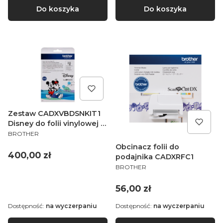
Do koszyka
Do koszyka
Zestaw CADXVBDSNKIT1
Disney do folii vinylowej i
PRODUCENT
termotransferowej do
BROTHER
ploterów Brother
Obcinacz folii do
ScanNCut SDX
Cena
400,00 zł
podajnika CADXRFC1
PRODUCENT
BROTHER
Cena
56,00 zł
Dostępność:
na wyczerpaniu
Dostępność:
na wyczerpaniu