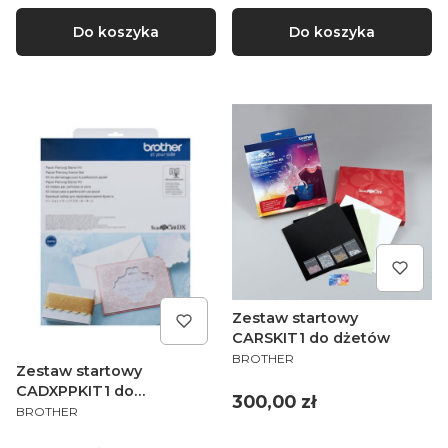
Do koszyka
Do koszyka
Zestaw startowy
CARSKIT1 do dżetów
PRODUCENT
BROTHER
Zestaw startowy
CADXPPKIT1 do
Cena
300,00 zł
PRODUCENT
dziurkowania
BROTHER