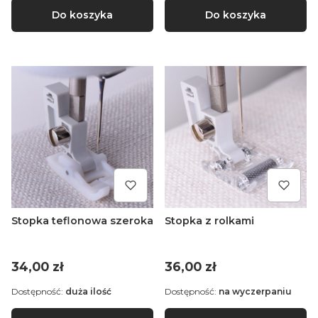
Do koszyka
Do koszyka
Stopka teflonowa szeroka
Stopka z rolkami
Cena
Cena
34,00 zł
36,00 zł
Dostępność:
duża ilość
Dostępność:
na wyczerpaniu