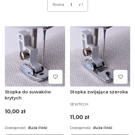
Strona
z 1
Stopka do suwaków
Stopka zwijająca szeroka
krytych
PRODUCENT
SEWTECH
Cena
10,00 zł
Cena
11,00 zł
Dostępność:
duża ilość
Dostępność:
duża ilość