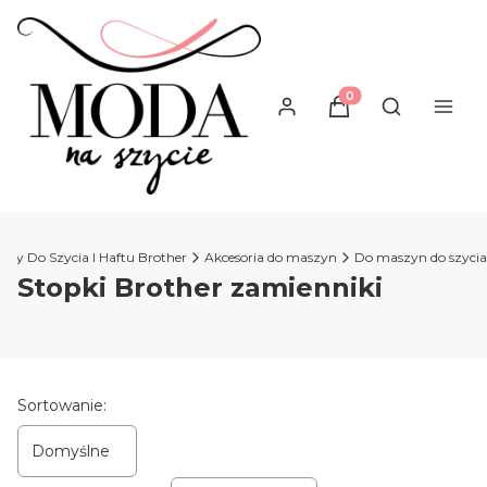
Produkty w koszyku
Otwórz wysz
yny Do Szycia I Haftu Brother
Akcesoria do maszyn
Do maszyn do szycia
Stopki Brother zamienniki
Lista produktów
Sortowanie:
Domyślne