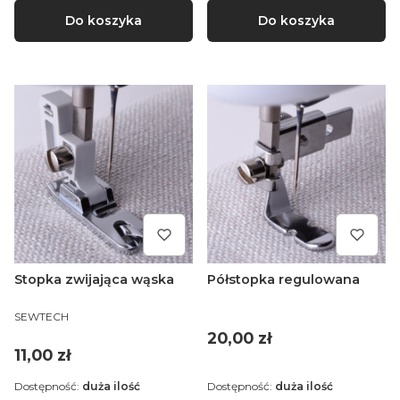
Do koszyka
Do koszyka
Stopka zwijająca wąska
Półstopka regulowana
PRODUCENT
SEWTECH
Cena
20,00 zł
Cena
11,00 zł
Dostępność:
duża ilość
Dostępność:
duża ilość