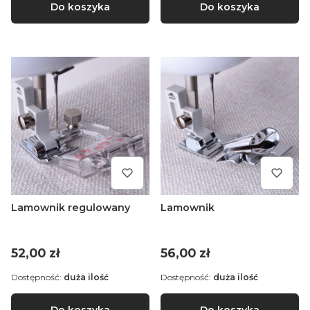
Do koszyka
Do koszyka
Lamownik regulowany
Lamownik
Cena
Cena
52,00 zł
56,00 zł
Dostępność:
duża ilość
Dostępność:
duża ilość
Do koszyka
Do koszyka