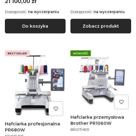
Cena
21 100,00 zł
Dostępność:
na wyczerpaniu
Dostępność:
na wyczerpaniu
Do koszyka
Zobacz produkt
BESTSELLER
NOWOŚĆ
Hafciarka przemysłowa
Brother PR1060W
Hafciarka profesjonalna
PRODUCENT
PR680W
BROTHER
PRODUCENT