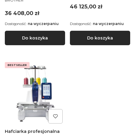
BROTHER
Cena
46 125,00 zł
Cena
36 408,00 zł
Dostępność:
na wyczerpaniu
Dostępność:
na wyczerpaniu
Do koszyka
Do koszyka
BESTSELLER
Hafciarka profesjonalna