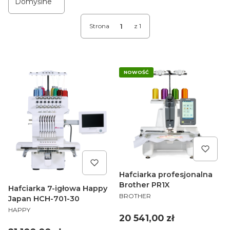
Domyślne
Strona
z 1
NOWOŚĆ
Hafciarka profesjonalna
Brother PR1X
Hafciarka 7-igłowa Happy
PRODUCENT
BROTHER
Japan HCH-701-30
PRODUCENT
HAPPY
Cena
20 541,00 zł