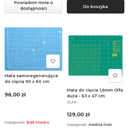
Powiadom mnie o
Do koszyka
dostępności
Mata samoregenerująca
do cięcia 90 x 60 cm
Mata do cięcia 1,6mm Olfa
Cena
96,00 zł
duża - 63 x 47 cm
PRODUCENT
OLFA
Cena
129,00 zł
Dostępność:
brak towaru
Dostępność:
średnia ilość