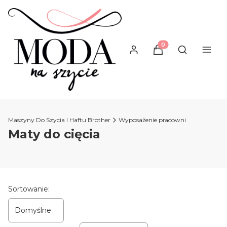
Produkty w koszyku
Otwórz wysz
Maszyny Do Szycia I Haftu Brother
Wyposażenie pracowni
Maty do cięcia
Lista produktów
Sortowanie:
Domyślne