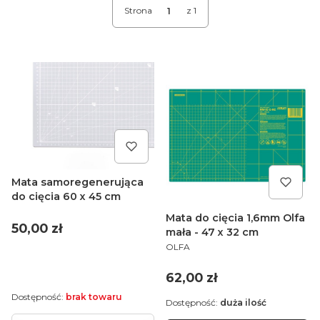
Strona
z 1
Mata samoregenerująca
do cięcia 60 x 45 cm
Mata do cięcia 1,6mm Olfa
Cena
50,00 zł
mała - 47 x 32 cm
PRODUCENT
OLFA
Cena
62,00 zł
Dostępność:
brak towaru
Dostępność:
duża ilość