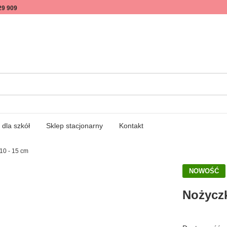
29 909
 dla szkół
Sklep stacjonarny
Kontakt
10 - 15 cm
NOWOŚĆ
Nożyczk