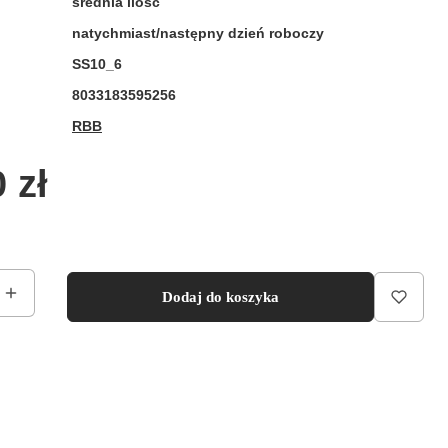
średnia ilość
natychmiast/następny dzień roboczy
:
SS10_6
8033183595256
RBB
a
 zł
Dodaj do koszyka