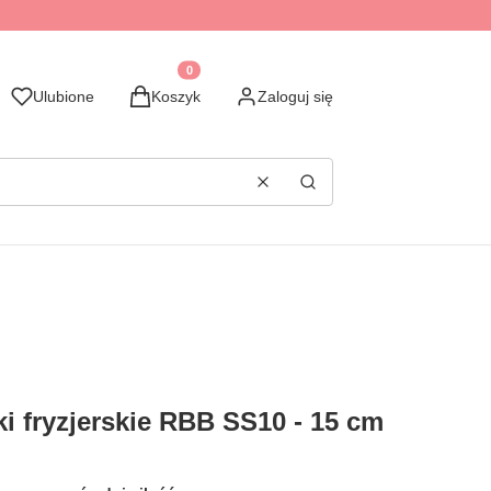
Produkty w koszyku: 0. Zobacz szczegóły
Ulubione
Koszyk
Zaloguj się
Wyczyść
Szukaj
i fryzjerskie RBB SS10 - 15 cm