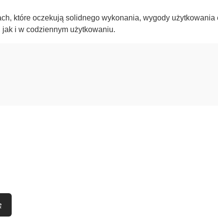
ach, które oczekują solidnego wykonania, wygody użytkowania o
 jak i w codziennym użytkowaniu.
Newsletter
j adres e-mail, jeżeli chcesz otrzymywać informacje o nowościach i p
ę