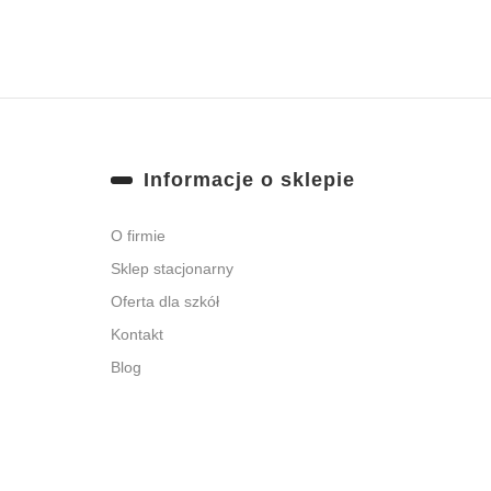
się, akceptujesz nasz
Regulamin
(w zakresie dotyczącym Newslettera). Przetwarz
odbywa się zgodnie z
Polityką prywatności
.
Informacje o sklepie
O firmie
Sklep stacjonarny
Oferta dla szkół
Kontakt
Blog