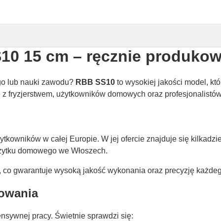
SS10 15 cm – ręcznie produk
go lub nauki zawodu?
RBB SS10
to wysokiej jakości model, któ
ę z fryzjerstwem, użytkowników domowych oraz profesjonalis
tkowników w całej Europie. W jej ofercie znajduje się kilkadzi
użytku domowego we Włoszech.
 co gwarantuje wysoką jakość wykonania oraz precyzję każdeg
kowania
ensywnej pracy. Świetnie sprawdzi się: