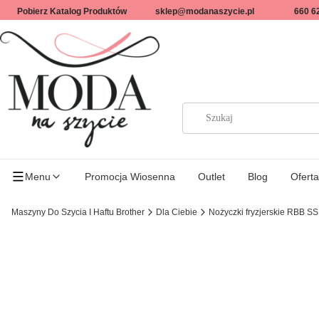
Pobierz Katalog Produktów
sklep@modanaszycie.pl
660 6
Menu
Promocja Wiosenna
Outlet
Blog
Oferta
Maszyny Do Szycia I Haftu Brother
Dla Ciebie
Nożyczki fryzjerskie RBB SS