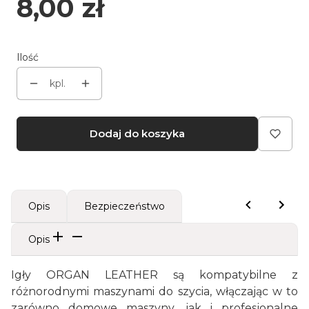
Cena
8,00 zł
Ilość
kpl.
Dodaj do koszyka
Opis
Bezpieczeństwo
Opis
Igły ORGAN LEATHER są kompatybilne z
różnorodnymi maszynami do szycia, włączając w to
zarówno domowe maszyny, jak i profesjonalne