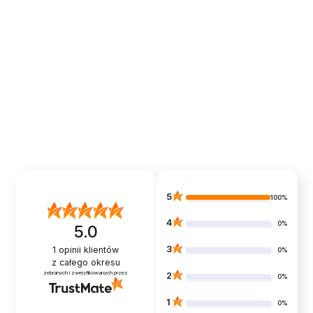
bezpieczeństwa
Osoba odpowiedzialna na terenie UE:
EMB Systems sp. z o.o.
Adres:
Szczotkarska 25, 01-382 Warszawa, Polska
E-mail:
biuro@emb.com.pl
5
100%
4
0%
5.0
3
1
opinii klientów
0%
z całego okresu
zebranych i zweryfikowanych przez
2
0%
1
0%