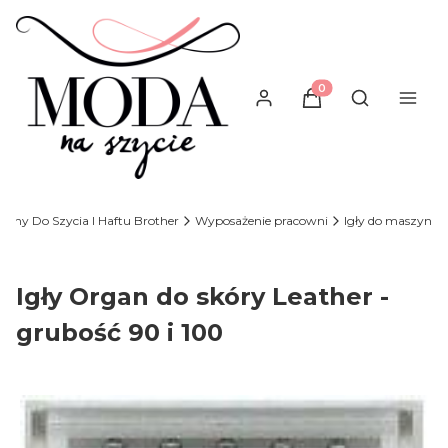
Produkty w koszyku
Otwórz wysz
zyny Do Szycia I Haftu Brother
Wyposażenie pracowni
Igły do maszyn
Igły Organ do skóry Leather -
grubość 90 i 100