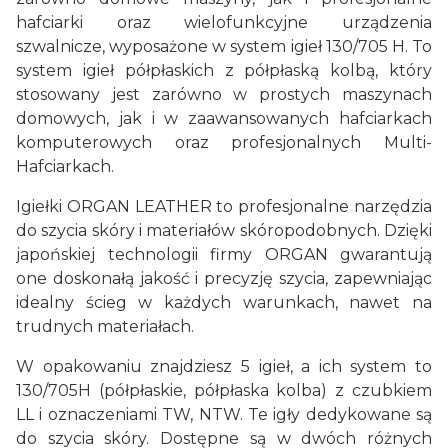
hafciarki oraz wielofunkcyjne urządzenia
szwalnicze, wyposażone w system igieł 130/705 H. To
system igieł półpłaskich z półpłaską kolbą, który
stosowany jest zarówno w prostych maszynach
domowych, jak i w zaawansowanych hafciarkach
komputerowych oraz profesjonalnych Multi-
Hafciarkach.
Igiełki ORGAN LEATHER to profesjonalne narzędzia
do szycia skóry i materiałów skóropodobnych. Dzięki
japońskiej technologii firmy ORGAN gwarantują
one doskonałą jakość i precyzję szycia, zapewniając
idealny ścieg w każdych warunkach, nawet na
trudnych materiałach.
W opakowaniu znajdziesz 5 igieł, a ich system to
130/705H (półpłaskie, półpłaska kolba) z czubkiem
LL i oznaczeniami TW, NTW. Te igły dedykowane są
do szycia skóry. Dostępne są w dwóch różnych