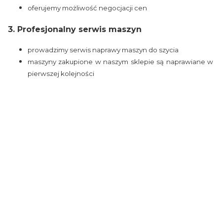
oferujemy możliwość negocjacji cen
3. Profesjonalny serwis maszyn
prowadzimy serwis naprawy maszyn do szycia
maszyny zakupione w naszym sklepie są naprawiane w
pierwszej kolejności
Certyfikaty i ostrzeżenie
bezpieczeństwa
Osoba odpowiedzialna na terenie UE:
EMB Systems sp. z o.o.
Adres:
Szczotkarska 25, 01-382 Warszawa, Polska