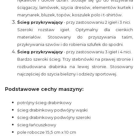
rękawów i dołów ubrań. Stosuje się go do wszywania
ściągaczy, lamówek, szycia dresów, elementów kurtek i
marynarek, bluzek, topów, koszulek polo i t-shirtów.
Ścieg przykrywający
- przy zastosowaniu 2 igieł i 3 nici.
Szeroki rozstaw igieł. Optymalny dla cienkich
materiałów. Stosowany do przyszywania taśm,
przykrywania szwów i do robienia szlufek do spodni.
Ścieg przykrywający
- przy zastosowaniu 3 igieł i 4 nici.
Bardzo szeroki ścieg. Trzy stebnówki na prawej stronie i
rozbudowana drabinka na lewej stronie. Stosowany
najczęściej do szycia bielizny i odzieży sportowej.
Podstawowe cechy maszyny:
potrójny ścieg drabinkowy
ścieg drabinkowy podwójny wąski
ścieg drabinkowy podwójny szeroki
ścieg łańcuszkowy
pole robocze 15,5 cm x 10 cm