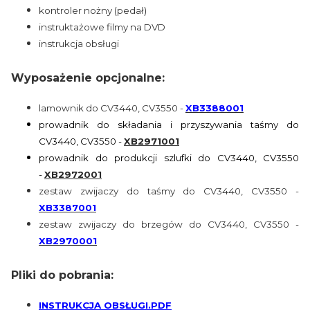
kontroler nożny (pedał)
instruktażowe filmy na DVD
instrukcja obsługi
Wyposażenie opcjonalne:
lamownik do CV3440, CV3550 -
XB3388001
prowadnik do składania i przyszywania taśmy
do
CV3440, CV3550 -
XB2971001
prowadnik do produkcji szlufki
do CV3440, CV3550
-
XB2972001
zestaw zwijaczy do taśmy do CV3440, CV3550 -
XB3387001
zestaw zwijaczy do brzegów do CV3440, CV3550 -
XB2970001
Pliki do pobrania:
INSTRUKCJA OBSŁUGI.PDF