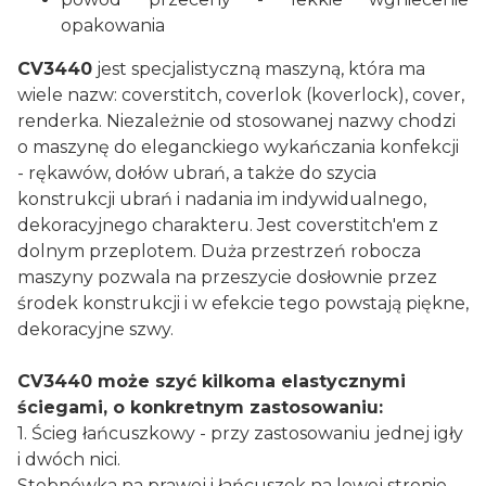
opakowania
CV3440
jest specjalistyczną maszyną, która ma
wiele nazw: coverstitch, coverlok (koverlock), cover,
renderka. Niezależnie od stosowanej nazwy chodzi
o maszynę do eleganckiego wykańczania konfekcji
- rękawów, dołów ubrań, a także do szycia
konstrukcji ubrań i nadania im indywidualnego,
dekoracyjnego charakteru. Jest coverstitch'em z
dolnym przeplotem. Duża przestrzeń robocza
maszyny pozwala na przeszycie dosłownie przez
środek konstrukcji i w efekcie tego powstają piękne,
dekoracyjne szwy.
CV3440 może szyć kilkoma elastycznymi
ściegami, o konkretnym zastosowaniu:
1. Ścieg łańcuszkowy - przy zastosowaniu jednej igły
i dwóch nici.
Stebnówka na prawej i łańcuszek na lewej stronie.