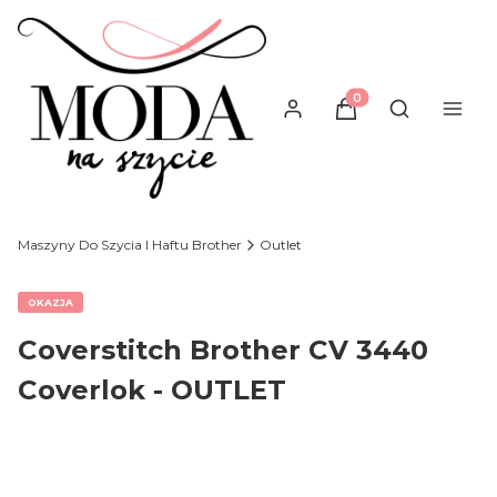
Produkty w koszyku
Otwórz wysz
Maszyny Do Szycia I Haftu Brother
Outlet
OKAZJA
Coverstitch Brother CV 3440
Coverlok - OUTLET