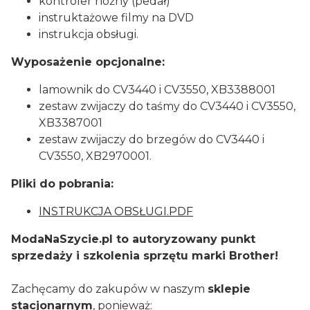
kontroler nożny (pedał)
instruktażowe filmy na DVD
instrukcja obsługi.
Wyposażenie opcjonalne:
lamownik do CV3440 i CV3550, XB3388001
zestaw zwijaczy do taśmy do CV3440 i CV3550,
XB3387001
zestaw zwijaczy do brzegów do CV3440 i
CV3550, XB2970001.
Pliki do pobrania:
INSTRUKCJA OBSŁUGI.PDF
ModaNaSzycie.pl to autoryzowany punkt
sprzedaży i szkolenia sprzętu marki Brother!
Zachęcamy do zakupów w naszym
sklepie
stacjonarnym
, ponieważ: