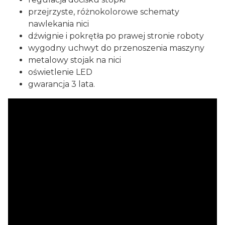
przejrzyste, różnokolorowe schematy
nawlekania nici
dźwignie i pokrętła po prawej stronie roboty
wygodny uchwyt do przenoszenia maszyny
metalowy stojak na nici
oświetlenie LED
gwarancja 3 lata.