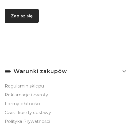
Zapisz się
Zapisując się, akceptujesz nasz
Regulamin
(w zakresie dotyczącym
Newslettera). Przetwarzanie danych odbywa się zgodnie z
Polityką
prywatności
.
Linki w stopce
Warunki zakupów
Regulamin sklepu
Reklamacje i zwroty
Formy płatności
Czas i koszty dostawy
Polityka Prywatności