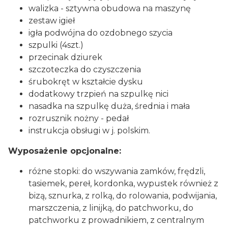
walizka - sztywna obudowa na maszynę
zestaw igieł
igła podwójna do ozdobnego szycia
szpulki (4szt.)
przecinak dziurek
szczoteczka do czyszczenia
śrubokręt w kształcie dysku
dodatkowy trzpień na szpulkę nici
nasadka na szpulkę duża, średnia i mała
rozrusznik nożny - pedał
instrukcja obsługi w j. polskim.
Wyposażenie opcjonalne:
różne stopki: do wszywania zamków, frędzli,
tasiemek, pereł, kordonka, wypustek również z
bizą, sznurka, z rolką, do rolowania, podwijania,
marszczenia, z linijką, do patchworku, do
patchworku z prowadnikiem, z centralnym