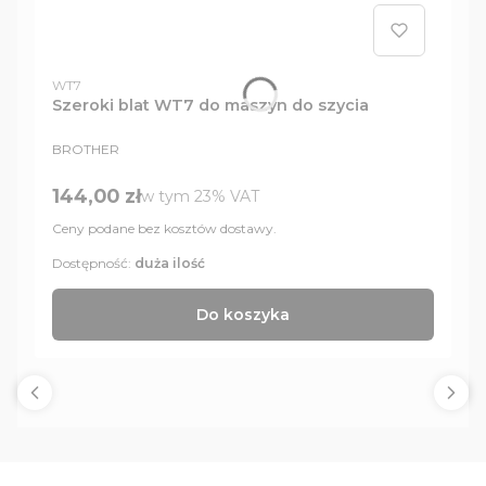
Kod produktu
WT7
Szeroki blat WT7 do maszyn do szycia
PRODUCENT
BROTHER
Cena brutto
144,00 zł
w tym %s VAT
w tym
23%
VAT
Ceny podane bez kosztów dostawy.
Dostępność:
duża ilość
Do koszyka