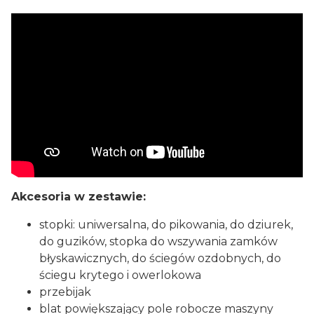
Akcesoria w zestawie:
stopki: uniwersalna, do pikowania, do dziurek,
do guzików, stopka do wszywania zamków
błyskawicznych, do ściegów ozdobnych, do
ściegu krytego i owerlokowa
przebijak
blat powiększający pole robocze maszyny