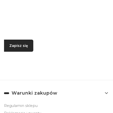
Newsletter
Podaj swój adres e-mail, jeżeli chcesz otrzymywać
informacje o nowościach i promocjach.
Zapisz się
Zapisując się, akceptujesz nasz
Regulamin
(w zakresie dotyczącym
Newslettera). Przetwarzanie danych odbywa się zgodnie z
Polityką
prywatności
.
Linki w stopce
Warunki zakupów
Regulamin sklepu