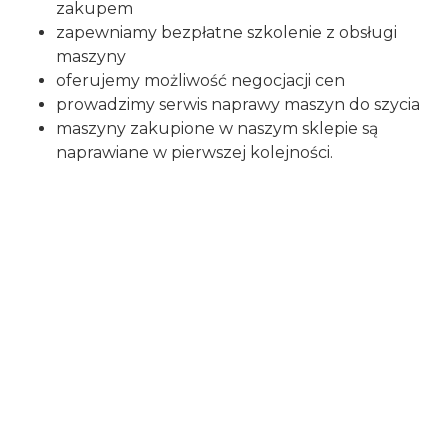
zakupem
zapewniamy bezpłatne szkolenie z obsługi
maszyny
oferujemy możliwość negocjacji cen
prowadzimy serwis naprawy maszyn do szycia
maszyny zakupione w naszym sklepie są
naprawiane w pierwszej kolejności.
Certyfikaty i ostrzeżenie
bezpieczeństwa
Osoba odpowiedzialna na terenie UE:
EMB Systems sp. z o.o.
Adres:
Szczotkarska 25, 01-382 Warszawa, Polska
E-mail:
biuro@emb.com.pl