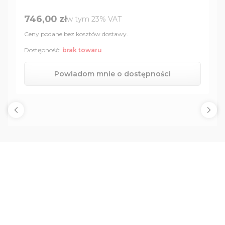
Cena brutto
746,00 zł
w tym %s VAT
w tym
23%
VAT
Ceny podane bez kosztów dostawy.
Dostępność:
brak towaru
Powiadom mnie o dostępności
Newsletter
Podaj swój adres e-mail, jeżeli chcesz otrzymywać
informacje o nowościach i promocjach.