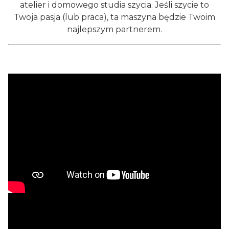
atelier i domowego studia szycia. Jeśli szycie to
Twoja pasja (lub praca), ta maszyna będzie Twoim
najlepszym partnerem.