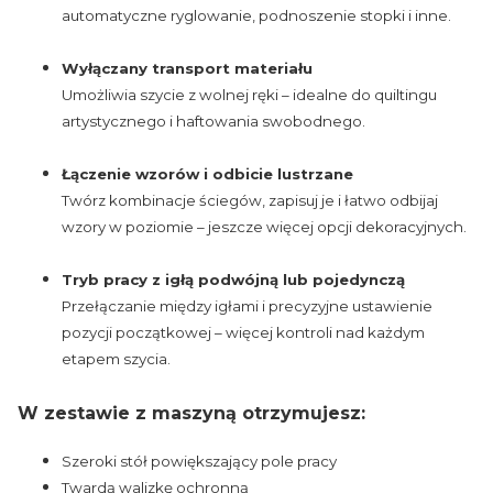
automatyczne ryglowanie, podnoszenie stopki i inne.
Wyłączany transport materiału
Umożliwia szycie z wolnej ręki – idealne do quiltingu
artystycznego i haftowania swobodnego.
Łączenie wzorów i odbicie lustrzane
Twórz kombinacje ściegów, zapisuj je i łatwo odbijaj
wzory w poziomie – jeszcze więcej opcji dekoracyjnych.
Tryb pracy z igłą podwójną lub pojedynczą
Przełączanie między igłami i precyzyjne ustawienie
pozycji początkowej – więcej kontroli nad każdym
etapem szycia.
W zestawie z maszyną otrzymujesz:
Szeroki stół powiększający pole pracy
Twardą walizkę ochronną