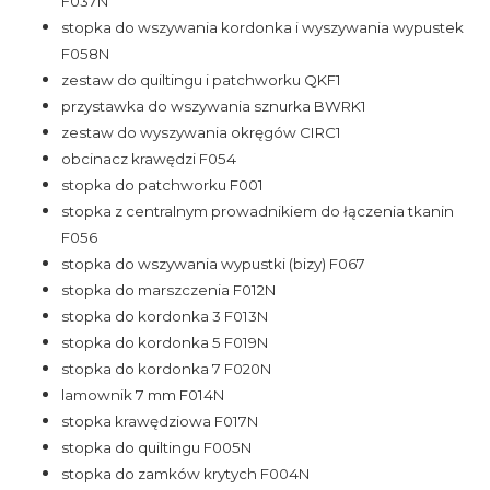
F037N
stopka do wszywania kordonka i wyszywania wypustek
F058N
zestaw do quiltingu i patchworku QKF1
przystawka do wszywania sznurka BWRK1
zestaw do wyszywania okręgów CIRC1
obcinacz krawędzi F054
stopka do patchworku F001
stopka z centralnym prowadnikiem do łączenia tkanin
F056
stopka do wszywania wypustki (bizy) F067
stopka do marszczenia F012N
stopka do kordonka 3 F013N
stopka do kordonka 5 F019N
stopka do kordonka 7 F020N
lamownik 7 mm F014N
stopka krawędziowa F017N
stopka do quiltingu F005N
stopka do zamków krytych F004N