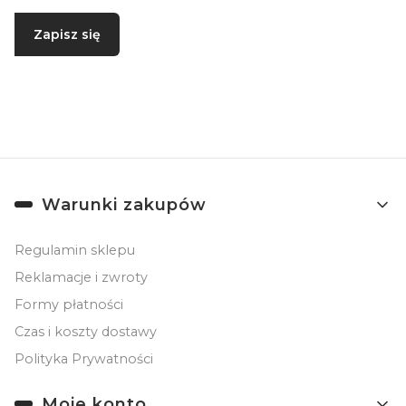
Zapisz się
Zapisując się, akceptujesz nasz
Regulamin
(w zakresie dotyczącym
Newslettera). Przetwarzanie danych odbywa się zgodnie z
Polityką
prywatności
.
Linki w stopce
Warunki zakupów
Regulamin sklepu
Reklamacje i zwroty
Formy płatności
Czas i koszty dostawy
Polityka Prywatności
Moje konto