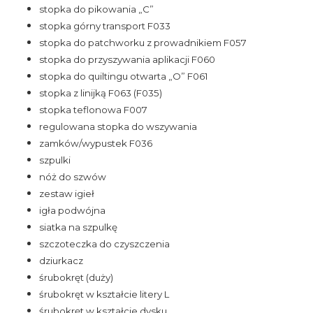
stopka do pikowania „C”
stopka górny transport F033
stopka do patchworku z prowadnikiem F057
stopka do przyszywania aplikacji F060
stopka do quiltingu otwarta „O” F061
stopka z linijką F063 (F035)
stopka teflonowa F007
regulowana stopka do wszywania
zamków/wypustek F036
szpulki
nóż do szwów
zestaw igieł
igła podwójna
siatka na szpulkę
szczoteczka do czyszczenia
dziurkacz
śrubokręt (duży)
śrubokręt w kształcie litery L
śrubokręt w kształcie dysku