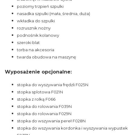
poziomy trzpień szpulki
nasadka szpulki (mała, średnia, duża)
wkładka do szpulki
rozrusznik nożny
podnośnik kolanowy
szeroki blat
torba na akcesoria
twarda obudowa na maszynę
Wyposażenie opcjonalne:
stopka do wyszywania frędzli F025N
stopka splotowa F021N
stopka z rolką F066
stopka do rolowania F039N
stopka do rolowania F029N
stopka do wszywania pereł F028N
stopka do wszywania kordonka i wyszywania wypustek