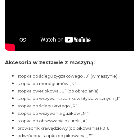
Akcesoria w zestawie z maszyną:
stopka do ściegu zygzakowego „J” (w maszynie)
stopka do monogramów „N”
stopka owerlokowa „G” (do obrębiania)
stopka do wszywania zamków błyskawicznych „I”
stopka do ściegu krytego „R”
stopka do wszywania guzików „M”
stopka do obszywania dziurek „A”
prowadnik krawędziowy (do pikowania) F016
odwrócona stopka do pikowania „E”