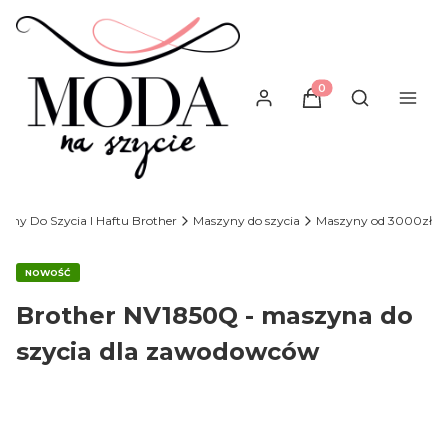
Produkty w koszyku
Otwórz wysz
yny Do Szycia I Haftu Brother
Maszyny do szycia
Maszyny od 3000zł
NOWOŚĆ
Brother NV1850Q - maszyna do
szycia dla zawodowców