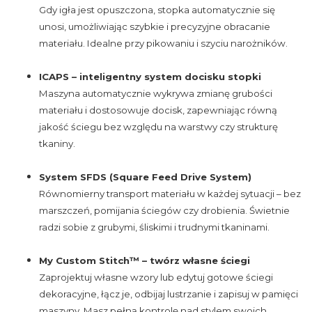
Gdy igła jest opuszczona, stopka automatycznie się
unosi, umożliwiając szybkie i precyzyjne obracanie
materiału. Idealne przy pikowaniu i szyciu narożników.
ICAPS – inteligentny system docisku stopki
Maszyna automatycznie wykrywa zmianę grubości
materiału i dostosowuje docisk, zapewniając równą
jakość ściegu bez względu na warstwy czy strukturę
tkaniny.
System SFDS (Square Feed Drive System)
Równomierny transport materiału w każdej sytuacji – bez
marszczeń, pomijania ściegów czy drobienia. Świetnie
radzi sobie z grubymi, śliskimi i trudnymi tkaninami.
My Custom Stitch™ – twórz własne ściegi
Zaprojektuj własne wzory lub edytuj gotowe ściegi
dekoracyjne, łącz je, odbijaj lustrzanie i zapisuj w pamięci
maszyny. Masz pełną kontrolę nad stylem swoich