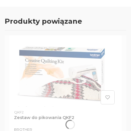
Produkty powiązane
Kod produktu
QKF2
Zestaw do pikowania QKF2
PRODUCENT
BROTHER