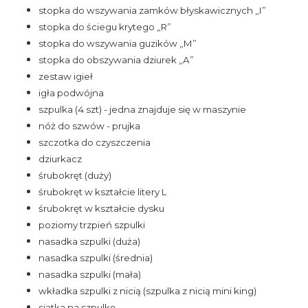
stopka do wszywania zamków błyskawicznych „I”
stopka do ściegu krytego „R”
stopka do wszywania guzików „M”
stopka do obszywania dziurek „A”
zestaw igieł
igła podwójna
szpulka (4 szt) - jedna znajduje się w maszynie
nóż do szwów - prujka
szczotka do czyszczenia
dziurkacz
śrubokręt (duży)
śrubokręt w kształcie litery L
śrubokręt w kształcie dysku
poziomy trzpień szpulki
nasadka szpulki (duża)
nasadka szpulki (średnia)
nasadka szpulki (mała)
wkładka szpulki z nicią (szpulka z nicią mini king)
siatka na szpulkę