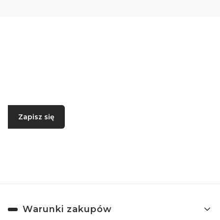
Newsletter
Podaj swój adres e-mail, jeżeli chcesz otrzymywać
informacje o nowościach i promocjach.
Zapisz się
Zapisując się, akceptujesz nasz
Regulamin
(w zakresie dotyczącym
Newslettera). Przetwarzanie danych odbywa się zgodnie z
Polityką
prywatności
.
Linki w stopce
Warunki zakupów