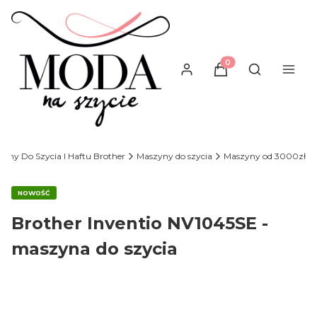
Produkty w koszyku
Otwórz wysz
yny Do Szycia I Haftu Brother
Maszyny do szycia
Maszyny od 3000zł
NOWOŚĆ
Brother Inventio NV1045SE -
maszyna do szycia