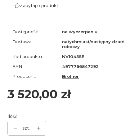
Zapytaj o produkt
Dostępność:
na wyczerpaniu
Dostawa:
natychmiast/następny dzień
roboczy
Kod produktu:
NV1045SE
EAN:
4977766847292
Producent:
Brother
Cena
3 520,00 zł
Ilość
szt.