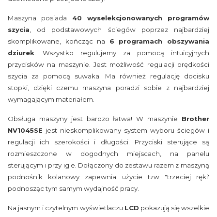
Maszyna posiada
40 wyselekcjonowanych programów
szycia
, od podstawowych ściegów poprzez najbardziej
skomplikowane, kończąc na
6 programach obszywania
dziurek
. Wszystko regulujemy za pomocą intuicyjnych
przycisków na maszynie. Jest możliwość regulacji prędkości
szycia za pomocą suwaka. Ma również regulację docisku
stopki, dzięki czemu maszyna poradzi sobie z najbardziej
wymagającym materiałem.
Obsługa maszyny jest bardzo łatwa! W maszynie
Brother
NV1045SE
jest nieskomplikowany system wyboru ściegów i
regulacji ich szerokości i długości. Przyciski sterujące są
rozmieszczone w dogodnych miejscach, na panelu
sterującym i przy igle. Dołączony do zestawu razem z maszyną
podnośnik kolanowy zapewnia użycie tzw "trzeciej ręki'
podnosząc tym samym wydajność pracy.
Na jasnym i czytelnym wyświetlaczu
LCD
pokazują się wszelkie