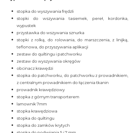
stopka do wyszywania frędzli
stopki do wszywania tasiemek, pereł, kordonka,
wypustek
przystawka do wszywania sznurka
stopki z rolką, do rolowania, do marszczenia, z linijką,
teflonowa, do przyszywania aplikacji
zestaw do quiltingu i patchworku
zestaw do wyszywania okręgów
obcinacz krawędzi
stopka do patchworku, do patchworku z prowadnikiem,
z centralnym prowadnikiem do łączenia tkanin
prowadnik krawędziowy
stopka z górnym transporterem
lamownik 7mm
stopka krawędziowa
stopka do quiltingu
stopka do zamków krytych
stopka do podwijania 5 i 7 mm