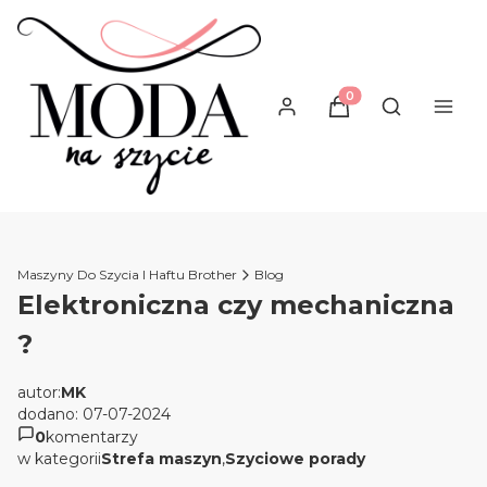
Produkty w koszyku
Otwórz wysz
Maszyny Do Szycia I Haftu Brother
Blog
Elektroniczna czy mechaniczna
?
autor:
MK
dodano: 07-07-2024
0
komentarzy
w kategorii
Strefa maszyn
,
Szyciowe porady