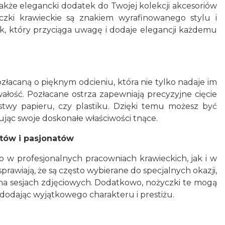
e także elegancki dodatek do Twojej kolekcji akcesoriów
czki krawieckie są znakiem wyrafinowanego stylu i
sk, który przyciąga uwagę i dodaje elegancji każdemu
złacaną o pięknym odcieniu, która nie tylko nadaje im
wałość. Pozłacane ostrza zapewniają precyzyjne cięcie
twy papieru, czy plastiku. Dzięki temu możesz być
wując swoje doskonałe właściwości tnące.
stów i pasjonatów
no w profesjonalnych pracowniach krawieckich, jak i w
rawiają, że są często wybierane do specjalnych okazji,
ą na sesjach zdjęciowych. Dodatkowo, nożyczki te mogą
odając wyjątkowego charakteru i prestiżu.