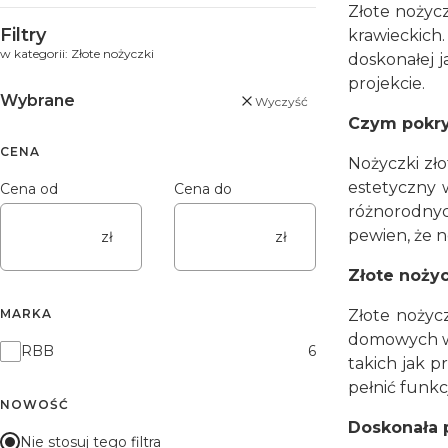
Złote nożycz
Koniec menu
Filtry
krawieckich
w kategorii: Złote nożyczki
doskonałej 
projekcie.
Wybrane
Wyczyść
Czym pokry
CENA
Nożyczki zło
estetyczny w
Cena od
Cena do
różnorodnyc
pewien, że n
zł
zł
Złote nożyc
MARKA
Złote nożycz
domowych war
Marka
RBB
6
takich jak p
pełnić funk
NOWOŚĆ
Doskonała p
Nie stosuj tego filtra