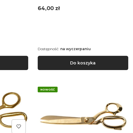
Cena
64,00 zł
Dostępność:
na wyczerpaniu
Do koszyka
NOWOŚĆ