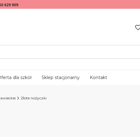
60 629 909
ferta dla szkół
Sklep stacjonarny
Kontakt
rawieckie
Złote nożyczki