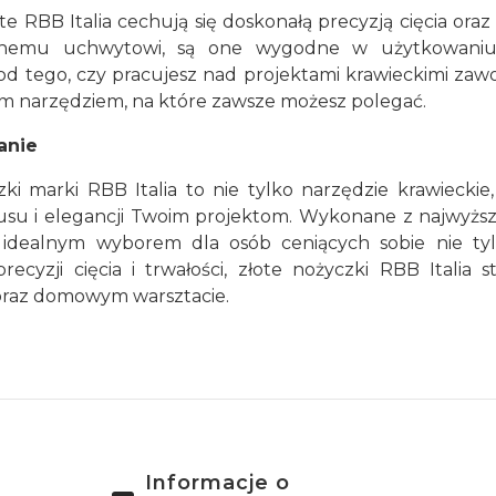
te RBB Italia cechują się doskonałą precyzją cięcia ora
nemu uchwytowi, są one wygodne w użytkowaniu i 
od tego, czy pracujesz nad projektami krawieckimi zaw
 narzędziem, na które zawsze możesz polegać.
anie
zki marki RBB Italia to nie tylko narzędzie krawiecki
usu i elegancji Twoim projektom. Wykonane z najwyższe
 idealnym wyborem dla osób ceniących sobie nie tylko
precyzji cięcia i trwałości, złote nożyczki RBB Itali
 oraz domowym warsztacie.
Informacje o