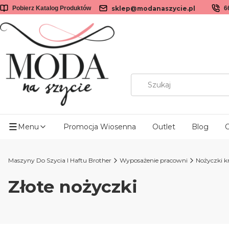
sklep@modanaszycie.pl
Pobierz Katalog Produktów
6
Menu
Promocja Wiosenna
Outlet
Blog
O
Maszyny Do Szycia I Haftu Brother
Wyposażenie pracowni
Nożyczki k
Złote nożyczki