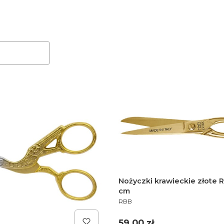
duktów
Nożyczki krawieckie złote R
cm
PRODUCENT
RBB
Cena
59,00 zł