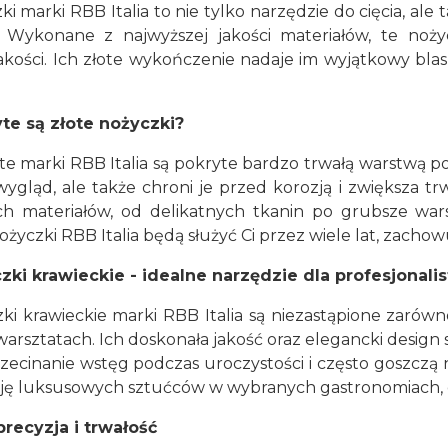
ki marki RBB Italia to nie tylko narzędzie do cięcia, al
. Wykonane z najwyższej jakości materiałów, te noży
jakości. Ich złote wykończenie nadaje im wyjątkowy bla
te są złote nożyczki?
te marki RBB Italia są pokryte bardzo trwałą warstwą po
ygląd, ale także chroni je przed korozją i zwiększa tr
h materiałów, od delikatnych tkanin po grubsze wars
ożyczki RBB Italia będą służyć Ci przez wiele lat, zacho
zki krawieckie - idealne narzędzie dla profesjonali
ki krawieckie marki RBB Italia są niezastąpione zarów
sztatach. Ich doskonała jakość oraz elegancki design sp
rzecinanie wstęg podczas uroczystości i często goszcz
cję luksusowych sztućców w wybranych gastronomiach, d
recyzja i trwałość