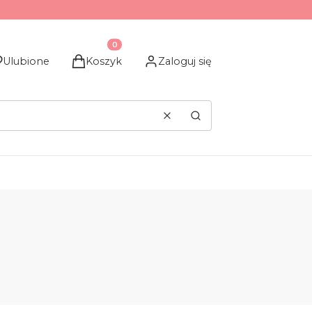
Produkty w koszyku: 0. Zobacz szczegóły
Ulubione
Koszyk
Zaloguj się
Wyczyść
Szukaj