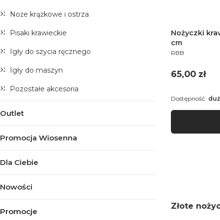
Noże krążkowe i ostrza
Nożyczki kra
Pisaki krawieckie
cm
Igły do szycia ręcznego
PRODUCENT
RBB
Igły do maszyn
Cena
65,00 zł
Pozostałe akcesoria
Dostępność:
duż
Outlet
Promocja Wiosenna
Dla Ciebie
Nowości
Złote noży
Promocje