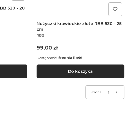
RBB 520 - 20
Nożyczki krawieckie złote RBB 530 - 25
cm
PRODUCENT
RBB
Cena
99,00 zł
Dostępność:
średnia ilość
Do koszyka
Strona
z 1