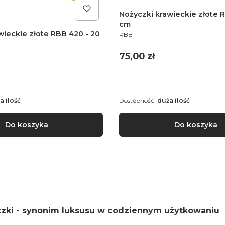
Nożyczki krawieckie złote 
cm
PRODUCENT
wieckie złote RBB 420 - 20
RBB
Cena
75,00 zł
a ilość
Dostępność:
duża ilość
Do koszyka
Do koszyka
czki - synonim luksusu w codziennym użytkowaniu