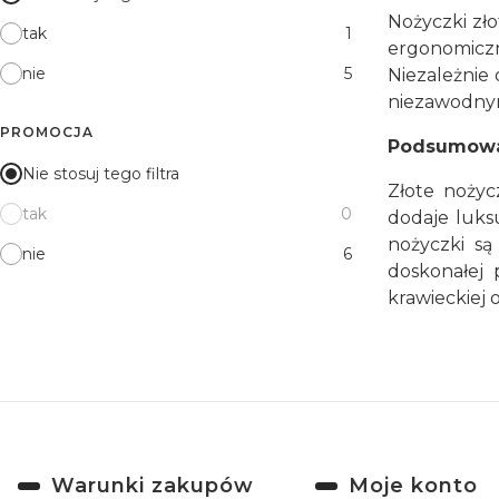
Nożyczki zło
tak
1
ergonomicz
nie
5
Niezależnie 
niezawodnym
PROMOCJA
Podsumow
Nie stosuj tego filtra
Złote nożyc
tak
0
dodaje luks
nożyczki są
nie
6
doskonałej 
krawieckiej
Linki w stopce
Warunki zakupów
Moje konto