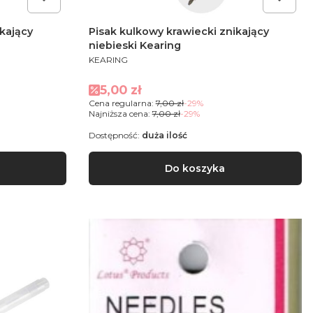
ikający
Pisak kulkowy krawiecki znikający
niebieski Kearing
PRODUCENT
KEARING
Cena promocyjna
5,00 zł
Cena regularna:
7,00 zł
-29%
Najniższa cena:
7,00 zł
-29%
Dostępność:
duża ilość
Do koszyka