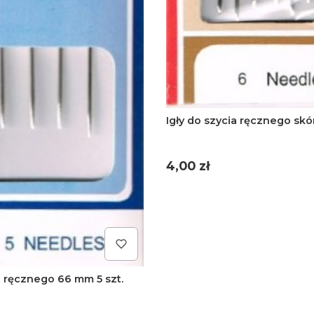
Igły do szycia ręcznego skór
Cena
4,00 zł
a ręcznego 66 mm 5 szt.