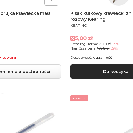
prujka krawiecka mała
Pisak kulkowy krawiecki zn
różowy Kearing
PRODUCENT
KEARING
Cena promocyjna
5,00 zł
Cena regularna:
7,00 zł
-29%
Najniższa cena:
7,00 zł
-29%
k towaru
Dostępność:
duża ilość
m mnie o dostępności
Do koszyka
OKAZJA