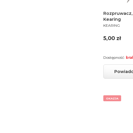
Rozpruwacz, 
Kearing
PRODUCENT
KEARING
Cena
5,00 zł
Dostępność:
bra
Powiado
OKAZJA