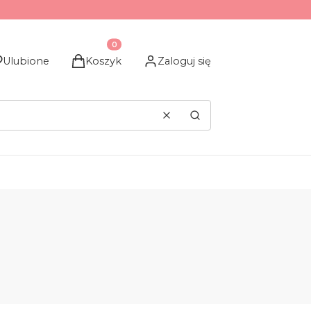
Produkty w koszyku: 0. Zobacz szczegóły
Ulubione
Koszyk
Zaloguj się
Wyczyść
Szukaj