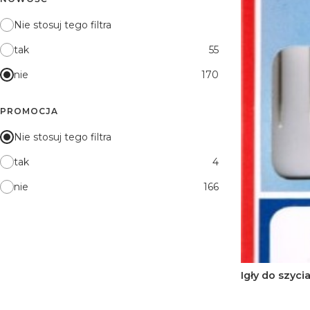
Nie stosuj tego filtra
tak
55
nie
170
PROMOCJA
Nie stosuj tego filtra
tak
4
nie
166
Igły do szyci