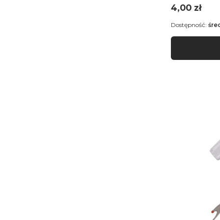
Cena
4,00 zł
Dostępność:
śre