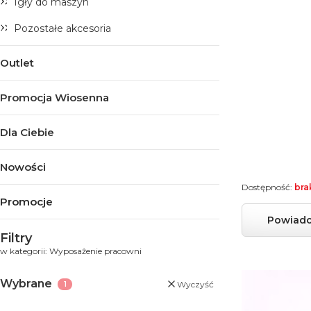
Igły do maszyn
Pozostałe akcesoria
Outlet
Promocja Wiosenna
Dla Ciebie
Nowości
Dostępność:
bra
Promocje
Powiado
Koniec menu
Filtry
w kategorii: Wyposażenie pracowni
Wybrane
Wyczyść