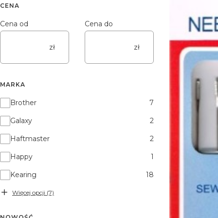
CENA
Cena od
Cena do
zł
zł
MARKA
Marka
Brother
7
Galaxy
2
Haftmaster
2
Happy
1
Kearing
18
Więcej opcji (7)
NOWOŚĆ