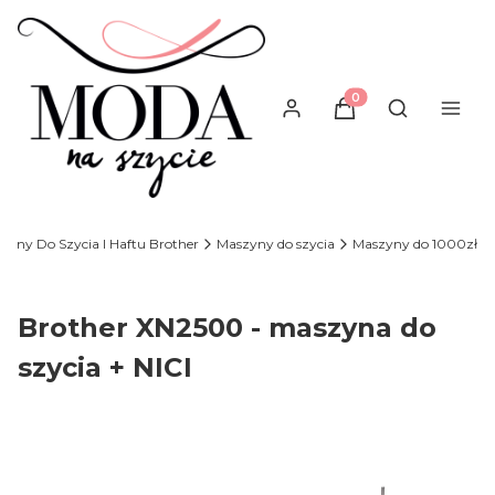
Produkty w koszyku
Otwórz wysz
zyny Do Szycia I Haftu Brother
Maszyny do szycia
Maszyny do 1000zł
Brother XN2500 - maszyna do
szycia + NICI