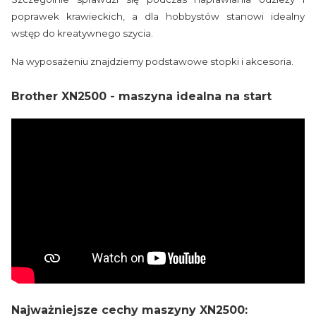
poprawek krawieckich, a dla hobbystów stanowi idealny
wstęp do kreatywnego szycia.
Na wyposażeniu znajdziemy podstawowe stopki i akcesoria.
Brother XN2500 - maszyna idealna na start
Najważniejsze cechy maszyny XN2500: