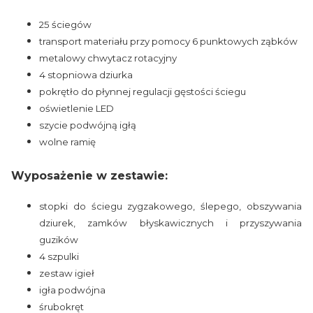
25 ściegów
transport materiału przy pomocy 6 punktowych ząbków
metalowy chwytacz rotacyjny
4 stopniowa dziurka
pokrętło do płynnej regulacji gęstości ściegu
oświetlenie LED
szycie podwójną igłą
wolne ramię
Wyposażenie w zestawie:
stopki do ściegu zygzakowego, ślepego, obszywania
dziurek, zamków błyskawicznych i przyszywania
guzików
4 szpulki
zestaw igieł
igła podwójna
śrubokręt