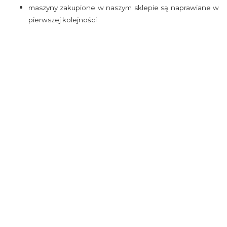
maszyny zakupione w naszym sklepie są naprawiane w
pierwszej kolejności
Funkcje podstawowe:
Typ maszyny
Mechaniczna
Prędkość szycia
800
Odległość igły od ramienia
16 cm
maszyny
Regulacja długości ściegu
0 - 4 mm
Regulacja szerokości ściegu
0 - 5 mm
Ilość wbudowanych ściegów
25
Chwytacz
Rotacyjny
Nawlekacz igły
Brak