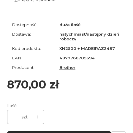
Dostępność:
duża ilość
Dostawa:
natychmiast/następny dzień
roboczy
Kod produktu:
XN2500 + MADEIRAZ2497
EAN:
4977766705394
Producent:
Brother
Cena
870,00 zł
Ilość
szt.