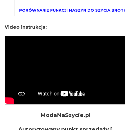
PORÓWNANIE FUNKCJI MASZYN DO SZYCIA BROTHE
Video instrukcja:
ModaNaSzycie.pl
Autoryzowany punkt sprzedaży i