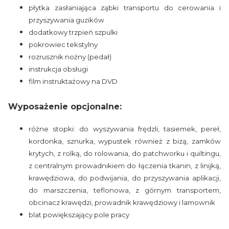
płytka zasłaniająca ząbki transportu do cerowania i
przyszywania guzików
dodatkowy trzpień szpulki
pokrowiec tekstylny
rozrusznik nożny (pedał)
instrukcja obsługi
film instruktażowy na DVD
Wyposażenie opcjonalne:
różne stopki: do wyszywania frędzli, tasiemek, pereł,
kordonka, sznurka, wypustek również z bizą, zamków
krytych, z rolką, do rolowania, do patchworku i quiltingu,
z centralnym prowadnikiem do łączenia tkanin, z linijką,
krawędziowa, do podwijania, do przyszywania aplikacji,
do marszczenia, teflonowa, z górnym transportem,
obcinacz krawędzi, prowadnik krawędziowy i lamownik
blat powiększający pole pracy