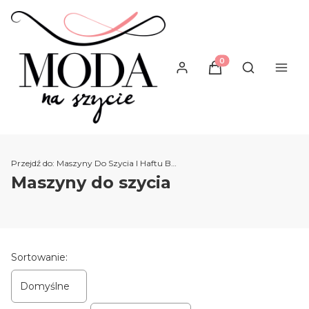
Produkty w koszyku
Otwórz wysz
Przejdź do:
Maszyny Do Szycia I Haftu Brother
Maszyny do szycia
Lista produktów
Sortowanie:
Domyślne