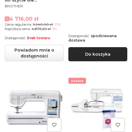
PRODUCENT
zawodowców
BROTHER
Cena promocyjna
4 716,00 zł
Cena regularna:
5 240,00 zł
-10%
Najniższa cena:
4 873,20 zł
-3%
Dostępność:
spodziewana
Dostępność:
brak towaru
dostawa
Powiadom mnie o
Do koszyka
dostępności
OKAZJA