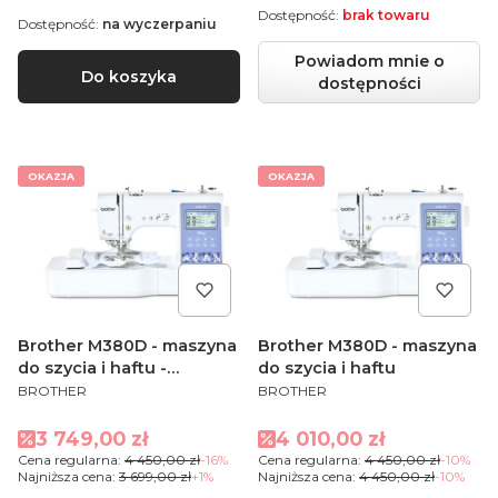
Dostępność:
brak towaru
Dostępność:
na wyczerpaniu
Powiadom mnie o
Do koszyka
dostępności
OKAZJA
OKAZJA
Brother M380D - maszyna
Brother M380D - maszyna
do szycia i haftu -
do szycia i haftu
PRODUCENT
PRODUCENT
OUTLET
BROTHER
BROTHER
Cena promocyjna
Cena promocyjna
3 749,00 zł
4 010,00 zł
Cena regularna:
4 450,00 zł
-16%
Cena regularna:
4 450,00 zł
-10%
Najniższa cena:
3 699,00 zł
+1%
Najniższa cena:
4 450,00 zł
-10%