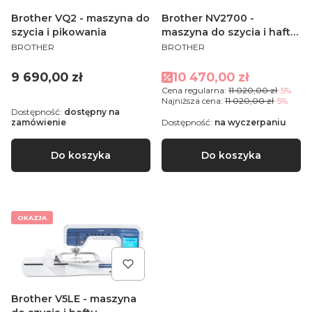
Brother VQ2 - maszyna do
Brother NV2700 -
szycia i pikowania
maszyna do szycia i haftu
PRODUCENT
PRODUCENT
+ PEDESIGN PLUS 2
BROTHER
BROTHER
Cena
Cena promocyjna
9 690,00 zł
10 470,00 zł
Cena regularna:
11 020,00 zł
-5%
Najniższa cena:
11 020,00 zł
-5%
Dostępność:
dostępny na
zamówienie
Dostępność:
na wyczerpaniu
Do koszyka
Do koszyka
OKAZJA
Brother V5LE - maszyna