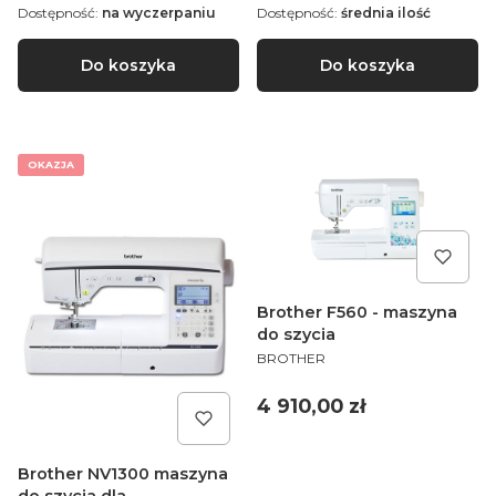
Dostępność:
na wyczerpaniu
Dostępność:
średnia ilość
Do koszyka
Do koszyka
OKAZJA
Brother F560 - maszyna
do szycia
PRODUCENT
BROTHER
Cena
4 910,00 zł
Brother NV1300 maszyna
do szycia dla