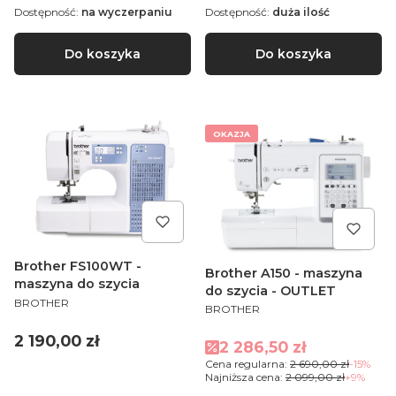
Dostępność:
na wyczerpaniu
Dostępność:
duża ilość
Do koszyka
Do koszyka
OKAZJA
Brother FS100WT -
Brother A150 - maszyna
maszyna do szycia
do szycia - OUTLET
PRODUCENT
BROTHER
PRODUCENT
BROTHER
Cena
2 190,00 zł
Cena promocyjna
2 286,50 zł
Cena regularna:
2 690,00 zł
-15%
Najniższa cena:
2 099,00 zł
+9%