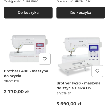
Dostępność:
duża ilość
Dostępność:
duża ilość
Do koszyka
Do koszyka
Brother F400 - maszyna
do szycia
PRODUCENT
BROTHER
Brother F420 - maszyna
do szycia + GRATIS
Cena
2 770,00 zł
PRODUCENT
BROTHER
Cena
3 690,00 zł