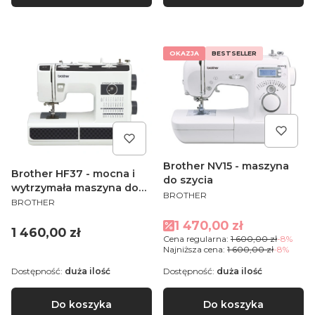
OKAZJA
BESTSELLER
Brother NV15 - maszyna
Brother HF37 - mocna i
do szycia
wytrzymała maszyna do
PRODUCENT
BROTHER
PRODUCENT
szycia
BROTHER
Cena promocyjna
1 470,00 zł
Cena
1 460,00 zł
Cena regularna:
1 600,00 zł
-8%
Najniższa cena:
1 600,00 zł
-8%
Dostępność:
duża ilość
Dostępność:
duża ilość
Do koszyka
Do koszyka