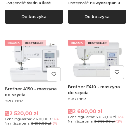
Dostępność:
średnia ilość
Dostępność:
na wyczerpaniu
Do koszyka
Do koszyka
OKAZJA
BESTSELLER
OKAZJA
BESTSELLER
Brother F410 - maszyna
Brother A150 - maszyna
do szycia
do szycia
PRODUCENT
BROTHER
PRODUCENT
BROTHER
Cena promocyjna
2 680,00 zł
Cena promocyjna
2 520,00 zł
Cena regularna:
3 060,00 zł
-12%
Cena regularna:
2 690,00 zł
-6%
Najniższa cena:
3 060,00 zł
-12%
Najniższa cena:
2 690,00 zł
-6%