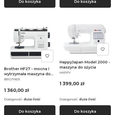
Do koszyka
Do koszyka
HappyJapan Model 2000 -
maszyna do szycia
Brother HF27 - mocna i
PRODUCENT
HAPPY
wytrzymała maszyna do
PRODUCENT
szycia
BROTHER
Cena
1 399,00 zł
Cena
1 360,00 zł
Dostępność:
duża ilość
Dostępność:
duża ilość
Do koszyka
Do koszyka