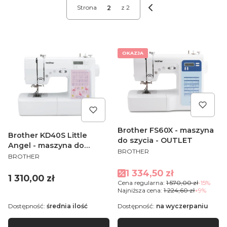
Strona
z 2
Poprzednie produkt
OKAZJA
Brother FS60X - maszyna
Brother KD40S Little
do szycia - OUTLET
Angel - maszyna do
PRODUCENT
BROTHER
PRODUCENT
szycia
BROTHER
Cena promocyjna
1 334,50 zł
Cena
1 310,00 zł
Cena regularna:
1 570,00 zł
-15%
Najniższa cena:
1 224,60 zł
+9%
Dostępność:
średnia ilość
Dostępność:
na wyczerpaniu