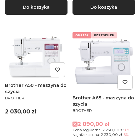
Do koszyka
Do koszyka
OKAZJA
BESTSELLER
Brother A50 - maszyna do
szycia
PRODUCENT
Brother A65 - maszyna do
BROTHER
szycia
PRODUCENT
Cena
2 030,00 zł
BROTHER
Cena promocyjna
2 090,00 zł
Cena regularna:
2 230,00 zł
-6%
Najniższa cena:
2 230,00 zł
-6%