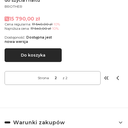
do szycia i haftu
PRODUCENT
BROTHER
Cena promocyjna
15 790,00 zł
Cena regularna:
17 540,00 zł
-10%
Najniższa cena:
17 540,00 zł
-10%
Dostępność:
Dostępna jest
nowa wersja
Do koszyka
Strona
z 2
Wróć do p
Linki w stopce
Warunki zakupów