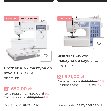
OKAZJA
BESTSELLER
OKAZJA
Brother FS100WT -
maszyna do szycia -
PRODUCENT
OUTLET
BROTHER
Brother A16 - maszyna do
szycia + STOLIK
Cena promocyjna
1 971,00 zł
PRODUCENT
BROTHER
Cena regularna:
2 190,00 zł
-10%
Najniższa cena:
1 889,10 zł
+4%
Cena promocyjna
1 650,00 zł
Cena regularna:
1 820,00 zł
-9%
Najniższa cena:
1 820,00 zł
-9%
Dostępność:
duża ilość
Dostępność:
na wyczerpaniu