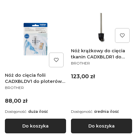
Nóż krążkowy do cięcia
tkanin CADXBLDR1 do
PRODUCENT
ploterów Brother
BROTHER
ScanNCut SDX
Nóż do cięcia folii
Cena
123,00 zł
CADXBLDV1 do ploterów
PRODUCENT
Brother ScanNcut SDX
BROTHER
Cena
88,00 zł
Dostępność:
duża ilość
Dostępność:
średnia ilość
Do koszyka
Do koszyka