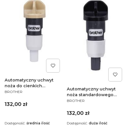
Automatyczny uchwyt
noża do cienkich
Automatyczny uchwyt
PRODUCENT
materiałów CADXHLDQ1
BROTHER
noża standardowego
do ploterów Brother
PRODUCENT
CADXHLD1 do ploterów
BROTHER
ScanNCut SDX
Cena
132,00 zł
Brother ScanNCut SDX
Cena
132,00 zł
Dostępność:
średnia ilość
Dostępność:
duża ilość