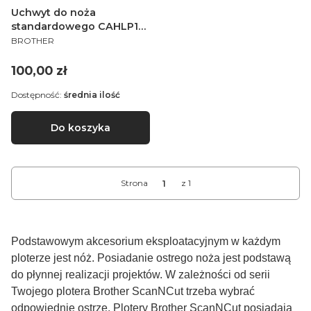
Uchwyt do noża
standardowego CAHLP1
PRODUCENT
do ploterów Brother
BROTHER
ScanNCut CM
Cena
100,00 zł
Dostępność:
średnia ilość
Do koszyka
Strona
z 1
Podstawowym akcesorium eksploatacyjnym w każdym
ploterze jest nóż. Posiadanie ostrego noża jest podstawą
do płynnej realizacji projektów. W zależności od serii
Twojego plotera Brother ScanNCut trzeba wybrać
odpowiednie ostrze. Plotery Brother ScanNCut posiadają