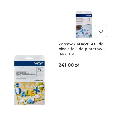
Zestaw CADXVBKIT1 do
cięcia folii do ploterów
PRODUCENT
Brother ScanNCut serii
BROTHER
SDX
Cena
241,00 zł