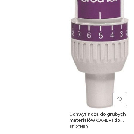
Uchwyt noża do grubych
materiałów CAHLF1 do
PRODUCENT
ploterów Brother
BROTHER
ScanNCut CM