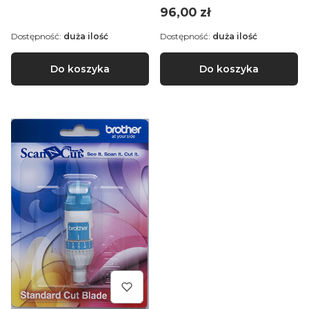
Cena
96,00 zł
Dostępność:
duża ilość
Dostępność:
duża ilość
Do koszyka
Do koszyka