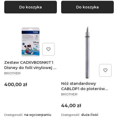
Do koszyka
Do koszyka
Zestaw CADXVBDSNKIT1
Disney do folii vinylowej i
PRODUCENT
termotransferowej do
BROTHER
ploterów Brother
ScanNCut SDX
Nóż standardowy
Cena
400,00 zł
CABLDP1 do ploterów
PRODUCENT
Brother ScanNCut CM
BROTHER
Cena
44,00 zł
Dostępność:
na wyczerpaniu
Dostępność:
duża ilość