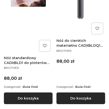
Nóż do cienkich
materiałów CADXBLDQ1
PRODUCENT
do ploterów Brother
BROTHER
ScanNCut SDX
Nóż standardowy
Cena
88,00 zł
CADXBLD1 do ploterów
PRODUCENT
Brother ScanNCut SDX
BROTHER
Cena
88,00 zł
Dostępność:
duża ilość
Dostępność:
duża ilość
Do koszyka
Do koszyka