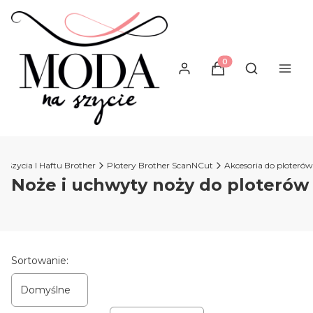
Produkty w koszyku
Otwórz wysz
 Szycia I Haftu Brother
Plotery Brother ScanNCut
Akcesoria do ploterów
Noże i uchwyty noży do ploterów
Lista produktów
Sortowanie:
Domyślne