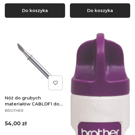
Do koszyka
Do koszyka
Nóż do grubych
materiałów CABLDF1 do
PRODUCENT
ploterów Brother
BROTHER
ScanNCut CM
Cena
54,00 zł