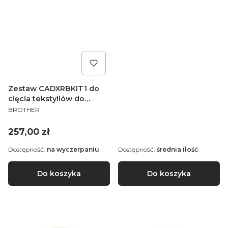
Zestaw CADXRBKIT1 do
cięcia tekstyliów do
PRODUCENT
ploterów Brother
BROTHER
ScanNCut SDX
Cena
257,00 zł
Dostępność:
na wyczerpaniu
Dostępność:
średnia ilość
Do koszyka
Do koszyka